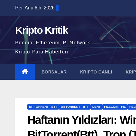
Skip
Per. Ağu 6th, 2026
to
content
Kripto Kritik
Bitcoin, Ethereum, Pi Network,
Kripto Para Haberleri
BORSALAR
KRİPTO CANLI
KRİ
BITTORRENT - BTT
BITTORRENT - BTT
DENT
FILECOIN - FIL
HEL
Haftanın Yıldızları: W
BitTorrent(Btt), Tron (T