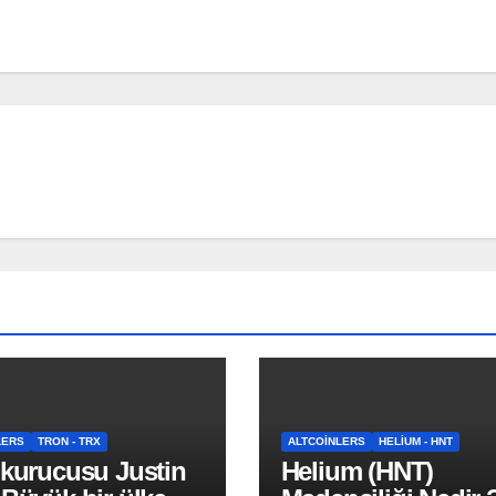
LERS
TRON - TRX
ALTCOINLERS
HELIUM - HNT
 kurucusu Justin
Helium (HNT)