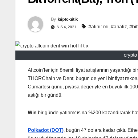
By
kriptokritik
#alınır mı
,
#analiz
,
#bit
NIS 4, 2021
crypto 
Altcoin’ler için önemli fiyat artışlarının yaşandığı
THORChain ve Dent, bugün de yeni bir fiyat rekorun
Cumartesi günü, piyasa değeriyle en büyük ilk 100 i
aştığı bir gündü.
Win
bir günde yatırımcısına %200 kazandırarak haft
Polkadot (DOT)
, bugün 47 dolara kadar çıktı. Eth