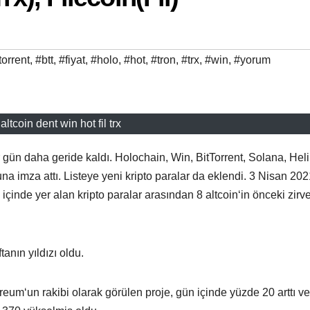
torrent
,
#btt
,
#fiyat
,
#holo
,
#hot
,
#tron
,
#trx
,
#win
,
#yorum
altcoin dent win hot fil trx
 bir gün daha geride kaldı. Holochain, Win, BitTorrent, Solana, Hel
a imza attı. Listeye yeni kripto paralar da eklendi. 3 Nisan 202
çinde yer alan kripto paralar arasından 8 altcoin‘in önceki zirve
anın yıldızı oldu.
ereum‘un rakibi olarak görülen proje, gün içinde yüzde 20 arttı v