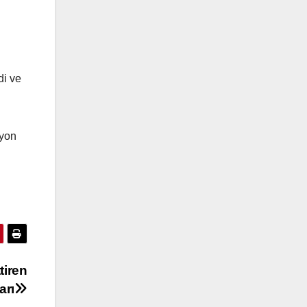
di ve
syon
tiren
arı