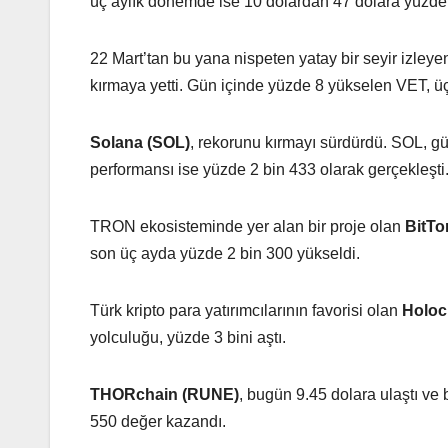
üç aylık dönemde ise 10 dolardan 47 dolara yüzde
22 Mart’tan bu yana nispeten yatay bir seyir izley
kırmaya yetti. Gün içinde yüzde 8 yükselen VET, üç
Solana (SOL)
, rekorunu kırmayı sürdürdü. SOL, gün
performansı ise yüzde 2 bin 433 olarak gerçekleşti
TRON ekosisteminde yer alan bir proje olan
BitTo
son üç ayda yüzde 2 bin 300 yükseldi.
Türk kripto para yatırımcılarının favorisi olan
Holoc
yolculuğu, yüzde 3 bini aştı.
THORchain (RUNE)
, bugün 9.45 dolara ulaştı ve
550 değer kazandı.