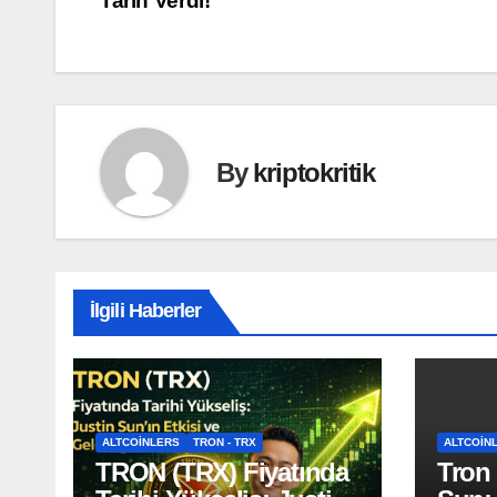
Tarih Verdi!
By
kriptokritik
İlgili Haberler
ALTCOINLERS
TRON - TRX
ALTCOIN
TRON (TRX) Fiyatında
Tron