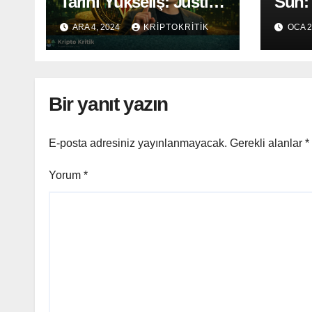
Tarihi Yükseliş: Justin
Sun: 
Sun’ın Etkisi ve
TRX’i
ARA 4, 2024
KRIPTOKRITIK
OCA 2
Geleceği
Bir yanıt yazın
E-posta adresiniz yayınlanmayacak.
Gerekli alanlar
*
Yorum
*