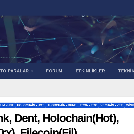
PTO PARALAR
FORUM
ETKİNLİKLER
TEKNİK
IUM - HNT
HOLOCHAIN - HOT
THORCHAIN - RUNE
TRON - TRX
VECHAIN - VET
WINK
ink, Dent, Holochain(Hot),
rx), Filecoin(Fil)