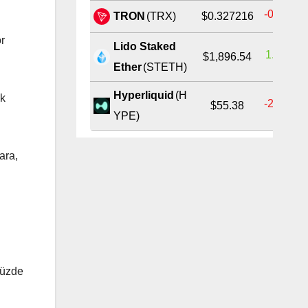
-0.34%
TRON
(TRX)
$0.327216
or
Lido Staked
1.64%
$1,896.54
Ether
(STETH)
Hyperliquid
(H
ık
-2.77%
$55.38
YPE)
ara,
yüzde