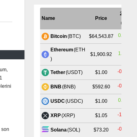
24H
Name
Price
(%)
0.83%
Bitcoin
(BTC)
$64,543.87
Ethereum
(ETH
1.83%
$1,900.92
)
ium,
-0.01%
Tether
(USDT)
$1.00
1
-0.54%
lerini
BNB
(BNB)
$592.60
0.00%
USDC
(USDC)
$1.00
-1.32%
XRP
(XRP)
$1.05
-0.67%
e son
Solana
(SOL)
$73.20