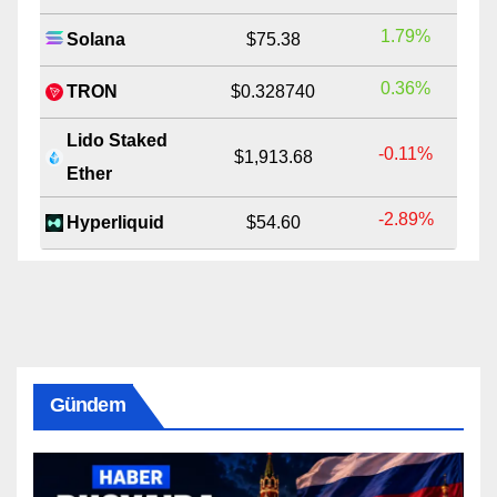
1.79%
Solana
$75.38
0.36%
TRON
$0.328740
Lido Staked
-0.11%
$1,913.68
Ether
-2.89%
Hyperliquid
$54.60
Gündem