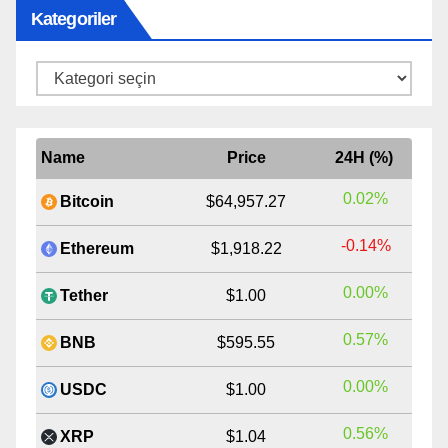
Kategoriler
Kategoriler
Name
Price
24H (%)
0.02%
Bitcoin
$64,957.27
-0.14%
Ethereum
$1,918.22
0.00%
Tether
$1.00
0.57%
BNB
$595.55
0.00%
USDC
$1.00
0.56%
XRP
$1.04