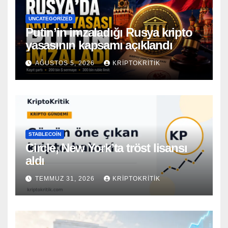
UNCATEGORIZED
Putin’in imzaladığı Rusya kripto
yasasının kapsamı açıklandı
AĞUSTOS 5, 2026
KRIPTOKRITIK
STABLECOIN
Circle, New York’ta tröst lisansı
aldı
TEMMUZ 31, 2026
KRIPTOKRITIK