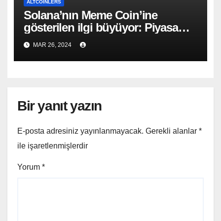
ALTCOINLERS
Solana’nın Meme Coin’ine
gösterilen ilgi büyüyor: Piyasa
değeri 250 milyon doları aştı!
MAR 26, 2024
Bir yanıt yazın
E-posta adresiniz yayınlanmayacak.
Gerekli alanlar
*
ile işaretlenmişlerdir
Yorum
*