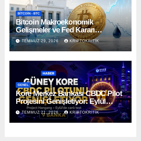
BITCOIN - BTC
Bitcoin Makroekonomik
Gelişmeler ve Fed Kararı
Öncesinde Dalgalı Seyrediyor
TEMMUZ 29, 2026
KRIPTOKRITIK
GENEL
Kore Merkez Bankası CBDC Pilot
Projesini Genişletiyor: Eylül
Ayında Gerçek Transferler
TEMMUZ 21, 2026
KRIPTOKRITIK
Başlıyor