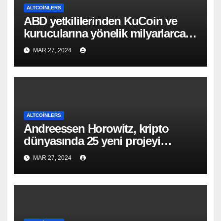
ALTCOINLERS
ABD yetkililerinden KuCoin ve
kurucularına yönelik milyarlarca
dolarlık suçlama!
MAR 27, 2024
ALTCOINLERS
Andreessen Horowitz, kripto
dünyasında 25 yeni projeyi
destekliyor!
MAR 27, 2024