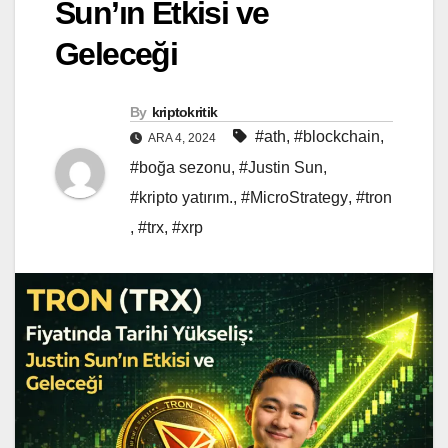
Sun’ın Etkisi ve
Geleceği
By
kriptokritik
#ath
,
#blockchain
,
ARA 4, 2024
#boğa sezonu
,
#Justin Sun
,
#kripto yatırım.
,
#MicroStrategy
,
#tron
,
#trx
,
#xrp