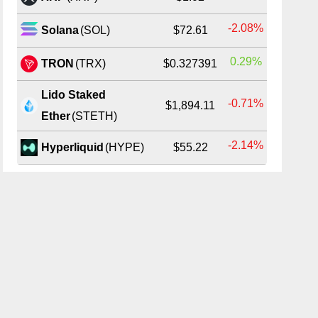
-2.08%
Solana
(SOL)
$72.61
0.29%
TRON
(TRX)
$0.327391
Lido Staked
-0.71%
$1,894.11
Ether
(STETH)
-2.14%
Hyperliquid
(HYPE)
$55.22