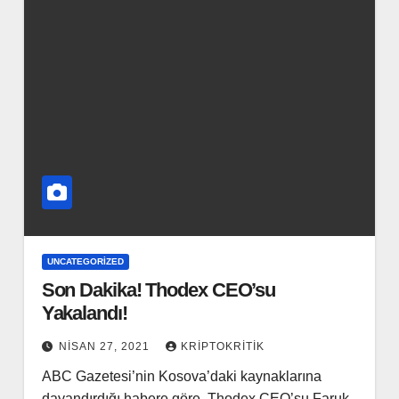
UNCATEGORIZED
Son Dakika! Thodex CEO’su
Yakalandı!
NISAN 27, 2021
KRIPTOKRITIK
ABC Gazetesi’nin Kosova’daki kaynaklarına
dayandırdığı habere göre, Thodex CEO’su Faruk