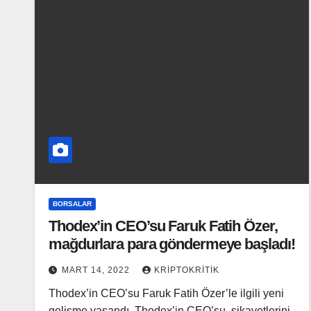
BORSALAR
Thodex’in CEO’su Faruk Fatih Özer,
mağdurlara para göndermeye başladı!
MART 14, 2022
KRIPTOKRITIK
Thodex’in CEO’su Faruk Fatih Özer’le ilgili yeni
gelişme yaşandı. Thodex’in CEO’su, şikayetlerini