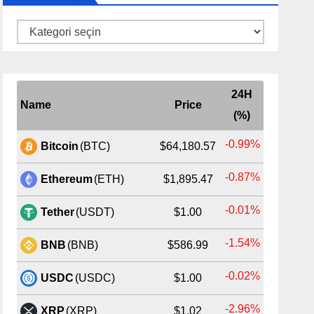
Kategoriler
24H
Name
Price
(%)
-0.99%
Bitcoin
(BTC)
$64,180.57
-0.87%
Ethereum
(ETH)
$1,895.47
-0.01%
Tether
(USDT)
$1.00
-1.54%
BNB
(BNB)
$586.99
-0.02%
USDC
(USDC)
$1.00
-2.96%
XRP
(XRP)
$1.02