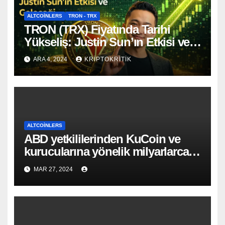
ALTCOINLERS
TRON - TRX
TRON (TRX) Fiyatında Tarihi
Yükseliş: Justin Sun’ın Etkisi ve
Geleceği
ARA 4, 2024
KRIPTOKRITIK
ALTCOINLERS
ABD yetkililerinden KuCoin ve
kurucularına yönelik milyarlarca
dolarlık suçlama!
MAR 27, 2024