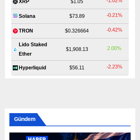
-1.02%
XRP
$1.05
-0.21%
Solana
$73.89
-0.42%
TRON
$0.326664
Lido Staked
2.00%
$1,908.13
Ether
-2.23%
Hyperliquid
$56.11
Gündem