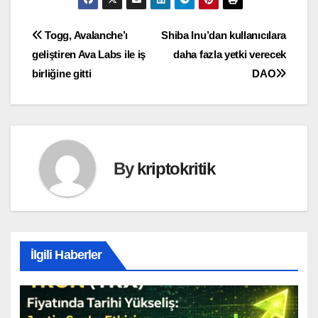
Yazı
Togg, Avalanche’ı
Shiba Inu’dan kullanıcılara
geliştiren Ava Labs ile iş
daha fazla yetki verecek
gezinmesi
birliğine gitti
DAO
By
kriptokritik
İlgili Haberler