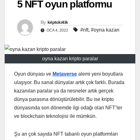
5 NFT oyun platformu
By
kriptokritik
#nft
,
#oyna kazan
OCA 4, 2022
oyna kazan kripto paralar
Oyun dünyası ve
Metaverse
alemi yeni boyutlara
ulaşıyor. Bu sanal dünyalar artık çok farklı. Burada
kazanılan paralar ya da nesneler artık gerçek
dünya parasına dönüştürülebilir. Bu ise kripto
dünyasında son dönemde ilgi odağı olan NFT’ler
ve blockchain teknolojisi ile mümkün.
Şu an çok sayıda NFT tabanlı oyun platformları