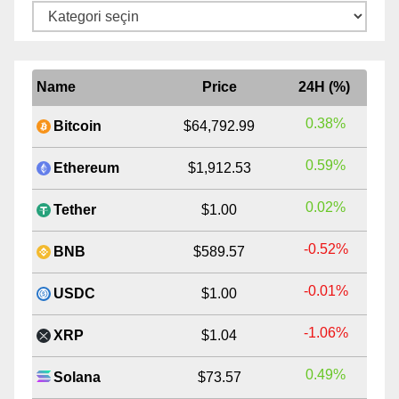
Kategoriler
Name
Price
24H (%)
0.38%
Bitcoin
$64,792.99
0.59%
Ethereum
$1,912.53
0.02%
Tether
$1.00
-0.52%
BNB
$589.57
-0.01%
USDC
$1.00
-1.06%
XRP
$1.04
0.49%
Solana
$73.57