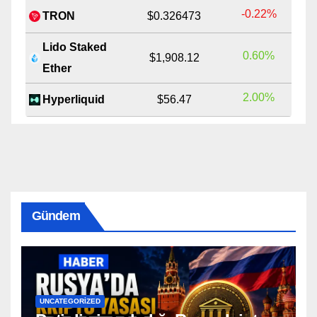
-0.22%
TRON
$0.326473
Lido Staked
0.60%
$1,908.12
Ether
2.00%
Hyperliquid
$56.47
Gündem
UNCATEGORIZED