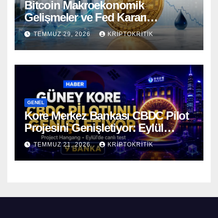
Bitcoin Makroekonomik
Gelişmeler ve Fed Kararı
Öncesinde Dalgalı Seyrediyor
TEMMUZ 29, 2026
KRIPTOKRITIK
GENEL
Kore Merkez Bankası CBDC Pilot
Projesini Genişletiyor: Eylül
Ayında Gerçek Transferler
TEMMUZ 21, 2026
KRIPTOKRITIK
Başlıyor