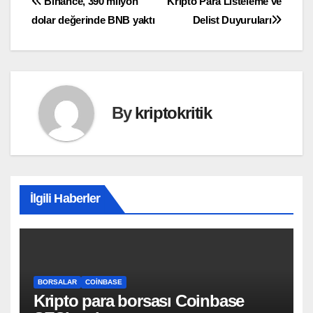
Yazı
Binance, 390 milyon
Kripto Para Listeleme ve
dolar değerinde BNB yaktı
Delist Duyuruları
gezinmesi
By
kriptokritik
İlgili Haberler
BORSALAR
COINBASE
Kripto para borsası Coinbase