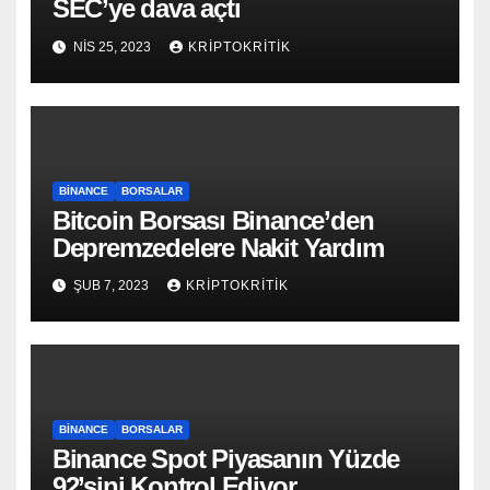
SEC’ye dava açtı
NIS 25, 2023
KRIPTOKRITIK
BINANCE
BORSALAR
Bitcoin Borsası Binance’den
Depremzedelere Nakit Yardım
ŞUB 7, 2023
KRIPTOKRITIK
BINANCE
BORSALAR
Binance Spot Piyasanın Yüzde
92’sini Kontrol Ediyor