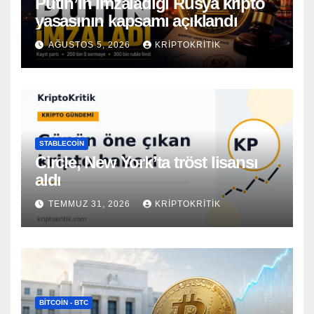
Putin’in imzaladığı Rusya kripto
yasasının kapsamı açıklandı
AĞUSTOS 5, 2026
KRIPTOKRITIK
STABLECOIN
Circle, New York’ta tröst lisansı
aldı
TEMMUZ 31, 2026
KRIPTOKRITIK
BITCOIN - BTC