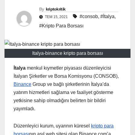
By
kriptokritik
#consob
,
#İtalya
,
TEM 15, 2021
#Kripto Para Borsası
Italya-binance kripto para borsası
İtalya
menkul kıymetler piyasası düzenleyicisi
İtalyan Şirketler ve Borsa Komisyonu (CONSOB),
Binance
Group ve bağlı şirketlerinin İtalya’da
yatırım hizmetleri sağlama ve faaliyet gösterme
yetkisine sahip olmadığını belirten bir bildiri
yayımladı.
Düzenleyici kurum, uyarının küresel
kripto para
borsası
nın asıl web sitesi olan Binance.com’a