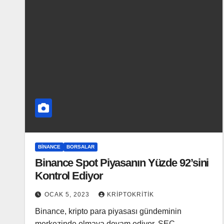
BINANCE
BORSALAR
Binance Spot Piyasanın Yüzde 92’sini
Kontrol Ediyor
OCAK 5, 2023
KRIPTOKRITIK
Binance, kripto para piyasası gündeminin
merkezinde olmaya devam ediyor. SEC,