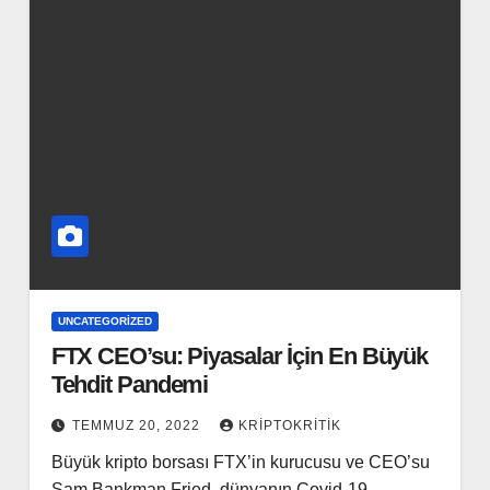
UNCATEGORIZED
FTX CEO’su: Piyasalar İçin En Büyük
Tehdit Pandemi
TEMMUZ 20, 2022
KRIPTOKRITIK
Büyük kripto borsası FTX’in kurucusu ve CEO’su
Sam Bankman Fried, dünyanın Covid-19