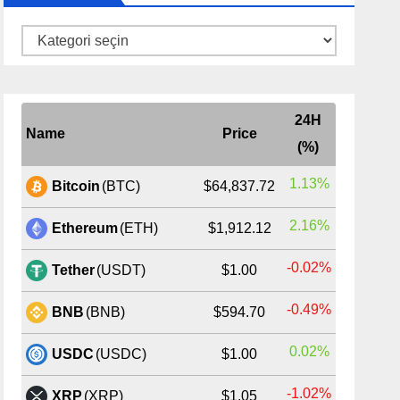
Kategoriler
24H
Name
Price
(%)
1.13%
Bitcoin
(BTC)
$64,837.72
2.16%
Ethereum
(ETH)
$1,912.12
-0.02%
Tether
(USDT)
$1.00
-0.49%
BNB
(BNB)
$594.70
0.02%
USDC
(USDC)
$1.00
-1.02%
XRP
(XRP)
$1.05