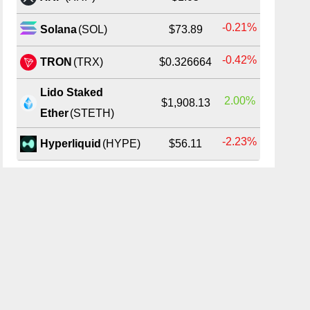
-0.21%
Solana
(SOL)
$73.89
-0.42%
TRON
(TRX)
$0.326664
Lido Staked
2.00%
$1,908.13
Ether
(STETH)
-2.23%
Hyperliquid
(HYPE)
$56.11