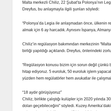
Malta merkezli Chiliz, 22 Şubat’ta Polonya’nın Le
Dreyfus, bu anlaşmayla ilgili şunları söyledi:
“Polonya’da Legia ile anlaşmadan önce, ülkenin r
almak için 6 ay harcadık. Aynısını İspanya, Almanya
Chiliz’in regülasyon bakımından merkezinin “Malta d
birliği yapıldığı açıklandı. Dreyfus, önlerindeki zor
“Regülasyon konusu bizim için sorun değil çünkü biz
hitap ediyoruz. 5 euroluk, 50 euroluk işlem yapacak
yüzden hem regülatörler hem avukatlar ile çalışmak
“18 aydır görüşüyoruz”
Chiliz, birlikte çalıştığı kulüpler için 2020 yılında 
doları geçebileceğini” söyledi. Kuzey Amerika’daki 