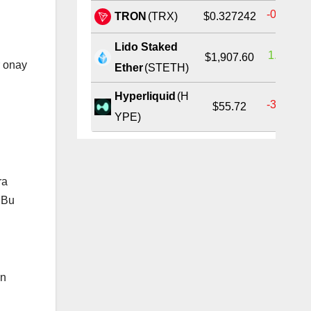
-0.14%
TRON
(TRX)
$0.327242
Lido Staked
1.17%
$1,907.60
r onay
Ether
(STETH)
Hyperliquid
(H
-3.01%
$55.72
YPE)
ra
 Bu
on