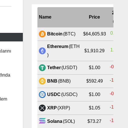
24H
Name
Price
(%)
0.05%
Bitcoin
(BTC)
$64,605.93
Ethereum
(ETH
1.14%
$1,910.29
larını
)
-0.02%
Tether
(USDT)
$1.00
afında
-1.00%
BNB
(BNB)
$592.49
-0.02%
USDC
(USDC)
$1.00
şlem
-1.59%
XRP
(XRP)
$1.05
-1.23%
Solana
(SOL)
$73.27