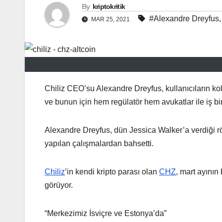
By
kriptokritik
#Alexandre Dreyfus
MAR 25, 2021
Chiliz CEO’su Alexandre Dreyfus, kullanıcıların kola
ve bunun için hem regülatör hem avukatlar ile iş birl
Alexandre Dreyfus, dün Jessica Walker’a verdiği röp
yapılan çalışmalardan bahsetti.
Chiliz
’in kendi kripto parası olan
CHZ
, mart ayını
görüyor.
“Merkezimiz İsviçre ve Estonya’da”