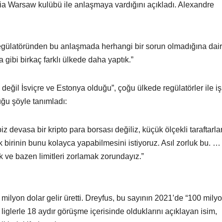
gia Warsaw kulübü ile anlaşmaya vardığını açıkladı. Alexandre
egülatöründen bu anlaşmada herhangi bir sorun olmadığına dai
 gibi birkaç farklı ülkede daha yaptık.”
eğil İsviçre ve Estonya olduğu”, çoğu ülkede regülatörler ile iş
luğu şöyle tanımladı:
 devasa bir kripto para borsası değiliz, küçük ölçekli taraftarla
 birinin bunu kolayca yapabilmesini istiyoruz. Asıl zorluk bu. …
 ve bazen limitleri zorlamak zorundayız.”
30 milyon dolar gelir üretti. Dreyfus, bu sayının 2021’de “100 mily
liglerle 18 aydır görüşme içerisinde olduklarını açıklayan isim,