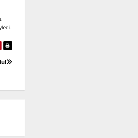
u.
yledi.
du!