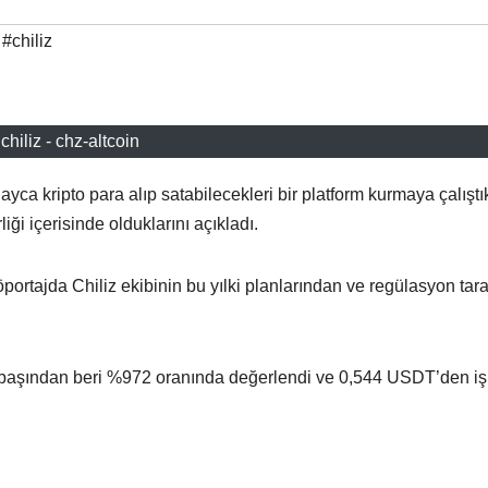
,
#chiliz
chiliz - chz-altcoin
yca kripto para alıp satabilecekleri bir platform kurmaya çalıştık
iği içerisinde olduklarını açıkladı.
ortajda Chiliz ekibinin bu yılki planlarından ve regülasyon tar
n başından beri %972 oranında değerlendi ve 0,544 USDT’den i