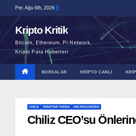
Skip
Per. Ağu 6th, 2026
to
content
Kripto Kritik
Bitcoin, Ethereum, Pi Network,
Kripto Para Haberleri
BORSALAR
KRİPTO CANLI
KRİ
CHILIZ
TARAFTAR TOKEN
UNCATEGORIZED
Chiliz CEO’su Önlerin