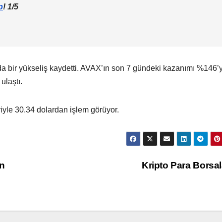
p
! 1/5
a bir yükseliş kaydetti. AVAX’ın son 7 gündeki kazanımı %146’
ulaştı.
riyle 30.34 dolardan işlem görüyor.
n
Kripto Para Borsal