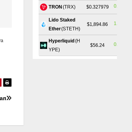
0.48%
TRON
(TRX)
$0.327979
Lido Staked
1.64%
$1,894.86
Ether
(STETH)
ya
Hyperliquid
(H
0.67%
$56.24
YPE)
arı