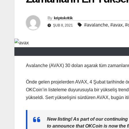
By
kriptokritik
#avalanche
,
#avax
,
#
ŞUB 8, 2021
Avalanche (AVAX) 30 doları aşarak tüm zamanların
Önde gelen projelerden AVAX, 4 Şubat tarihinde ön
OKCoin’in listeleme duyurusuyla bir yükseliş trendi
yükseldi. Sert yükselişini sürdüren AVAX, bugün itib
New listing! As part of our continuing
to announce that OKCoin is now the 