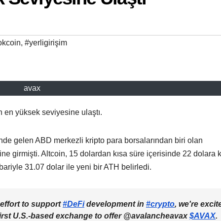
okcoin
,
#yerligirişim
avax
 en yüksek seviyesine ulaştı.
de gelen ABD merkezli kripto para borsalarından biri olan
ne girmişti. Altcoin, 15 dolardan kısa süre içerisinde 22 dolara 
ariyle 31.07 dolar ile yeni bir ATH belirledi.
 effort to support
#DeFi
development in
#crypto
, we're excit
first U.S.-based exchange to offer @avalancheavax
$AVAX
.