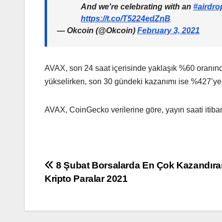
And we're celebrating with an
#airdro
https://t.co/T5224edZnB
— Okcoin (@Okcoin)
February 3, 2021
AVAX, son 24 saat içerisinde yaklaşık %60 oranınd
yükselirken, son 30 gündeki kazanımı ise %427’ye 
AVAX, CoinGecko verilerine göre, yayın saati itiba
Yazı
8 Şubat Borsalarda En Çok Kazandıra
Kripto Paralar 2021
gezinmesi