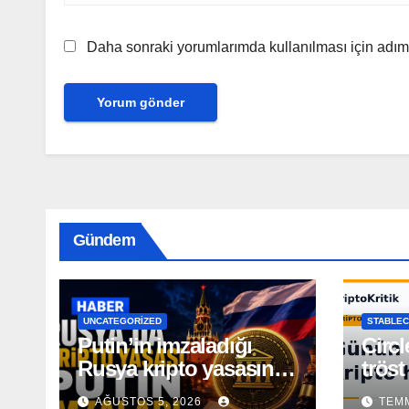
Daha sonraki yorumlarımda kullanılması için adım,
Gündem
UNCATEGORIZED
STABLEC
Putin’in imzaladığı
Circl
Rusya kripto yasasının
tröst
kapsamı açıklandı
AĞUSTOS 5, 2026
TEMM