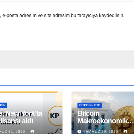
 e-posta adresim ve site adresim bu tarayıcıya kaydedilsin.
OIN
BITCOIN - BTC
e, New York’ta
Bitcoin
 lisansı aldı
Makroekonomik
Gelişmeler ve Fed
UZ 31, 2026
TEMMUZ 29, 2026