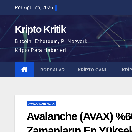
Skip
Per. Ağu 6th, 2026
to
content
Kripto Kritik
Bitcoin, Ethereum, Pi Network,
Kripto Para Haberleri
BORSALAR
KRİPTO CANLI
KRİ
AVALANCHE-AVAX
Avalanche (AVAX) %6
Zamanların En Yüksek