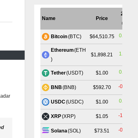
24H
Name
Price
(%)
0.66%
Bitcoin
(BTC)
$64,510.75
Ethereum
(ETH
1.76%
$1,898.21
)
0.00%
Tether
(USDT)
$1.00
-0.96%
BNB
(BNB)
$592.70
kadar
0.02%
USDC
(USDC)
$1.00
-1.81%
XRP
(XRP)
$1.05
ed
-0.32%
Solana
(SOL)
$73.51