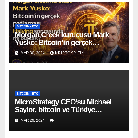
BITCOIN - BTC
Morgan Creek kurucusu Mark
Yusko: Bitcoin’in gerçek
patlaması Halving sonrasında mı
MAR 30, 2024
KRIPTOKRITIK
olacak?
BITCOIN - BTC
MicroStrategy CEO’su Michael
Saylor, bitcoin ve Türkiye
hakkında açıklama yaptı!
MAR 29, 2024