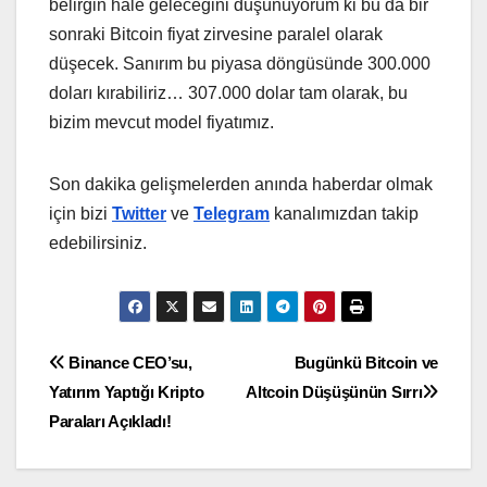
belirgin hale geleceğini düşünüyorum ki bu da bir
sonraki Bitcoin fiyat zirvesine paralel olarak
düşecek. Sanırım bu piyasa döngüsünde 300.000
doları kırabiliriz… 307.000 dolar tam olarak, bu
bizim mevcut model fiyatımız.
Son dakika gelişmelerden anında haberdar olmak
için bizi
Twitter
ve
Telegram
kanalımızdan takip
edebilirsiniz.
Yazı
Binance CEO’su,
Bugünkü Bitcoin ve
Yatırım Yaptığı Kripto
Altcoin Düşüşünün Sırrı
gezinmesi
Paraları Açıkladı!