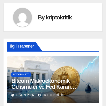
By
kriptokritik
İlgili Haberler
BITCOIN - BTC
Bitcoin Makroekonomik
Gelişmeler ve Fed Kararı
Öncesinde Dalgalı Seyrediyor
TEM 29, 2026
KRIPTOKRITIK