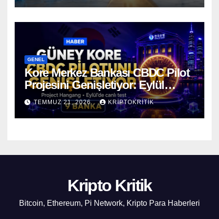
GENEL
Kore Merkez Bankası CBDC Pilot
Projesini Genişletiyor: Eylül
Ayında Gerçek Transferler
TEMMUZ 21, 2026
KRIPTOKRITIK
Başlıyor
Kripto Kritik
Bitcoin, Ethereum, Pi Network, Kripto Para Haberleri