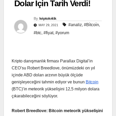
Dolar İçin Tarih Verdi!
By
kriptokritik
#analiz
,
#Bi̇tcoi̇n
,
MAY 29, 2021
#btc
,
#fiyat
,
#yorum
Kripto danışmanlık firması Parallax Digital’in
CEO’su Robert Breedlove, önümüzdeki on yıl
içinde ABD doları arzının büyük ölçüde
genişleyeceğini tahmin ediyor ve bunun
Bitcoin
(BTC)’in meteorik yükselişini 12,5 milyon dolara
çıkarabileceğini söylüyor.
Robert Breedlove: Bitcoin meteorik yükselişini