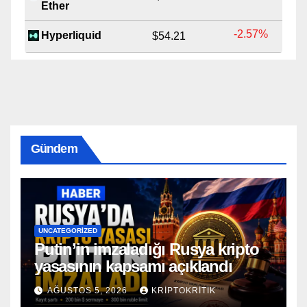
Ether
-2.57%
Hyperliquid
$54.21
Gündem
UNCATEGORIZED
Putin’in imzaladığı Rusya kripto
yasasının kapsamı açıklandı
AĞUSTOS 5, 2026
KRIPTOKRITIK