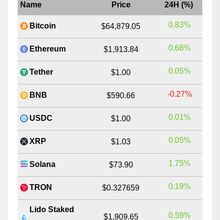
Name
Price
24H (%)
0.83%
Bitcoin
$64,879.05
0.68%
Ethereum
$1,913.84
0.05%
Tether
$1.00
-0.27%
BNB
$590.66
0.01%
USDC
$1.00
0.05%
XRP
$1.03
1.75%
Solana
$73.90
0.19%
TRON
$0.327659
Lido Staked
0.59%
$1,909.65