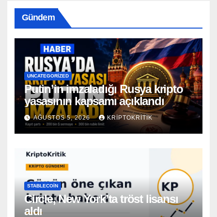
Gündem
UNCATEGORIZED
Putin’in imzaladığı Rusya kripto
yasasının kapsamı açıklandı
AĞUSTOS 5, 2026
KRIPTOKRITIK
STABLECOIN
Circle, New York’ta tröst lisansı
aldı