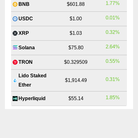
1.77%
BNB
$601.88
0.01%
USDC
$1.00
0.32%
XRP
$1.03
2.64%
Solana
$75.80
0.55%
TRON
$0.329509
Lido Staked
0.31%
$1,914.49
Ether
1.85%
Hyperliquid
$55.14