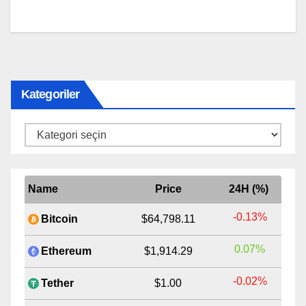
Kategoriler
Kategoriler
Name
Price
24H (%)
-0.13%
Bitcoin
$64,798.11
0.07%
Ethereum
$1,914.29
-0.02%
Tether
$1.00