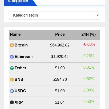
Kategoriler
Kategoriler
Name
Price
24H (%)
-0.03%
Bitcoin
$64,962.82
0.23%
Ethereum
$1,920.45
0.01%
Tether
$1.00
0.62%
BNB
$594.70
0.00%
USDC
$1.00
0.50%
XRP
$1.04