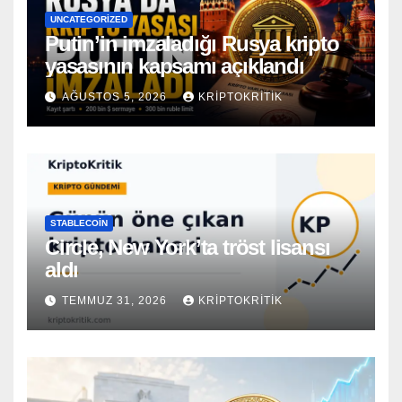
UNCATEGORIZED
Putin’in imzaladığı Rusya kripto
yasasının kapsamı açıklandı
AĞUSTOS 5, 2026
KRIPTOKRITIK
STABLECOIN
Circle, New York’ta tröst lisansı
aldı
TEMMUZ 31, 2026
KRIPTOKRITIK