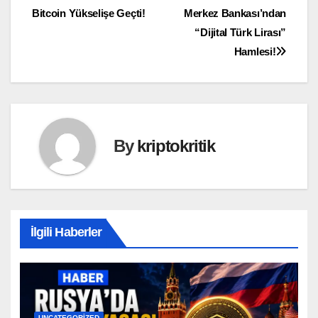
Bitcoin Yükselişe Geçti!
Merkez Bankası’ndan
gezinmesi
“Dijital Türk Lirası”
Hamlesi!
By
kriptokritik
İlgili Haberler
UNCATEGORIZED