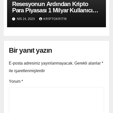
Resesyonun Ardından Kripto
Para Piyasası 1 Milyar Kullanıcıya
Ulaşacak
NIS 24, 2023
KRIPTOKRITIK
Bir yanıt yazın
E-posta adresiniz yayınlanmayacak.
Gerekli alanlar
*
ile işaretlenmişlerdir
Yorum
*