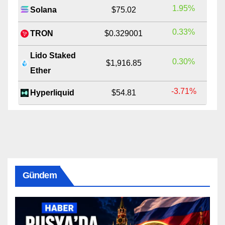
1.95%
Solana
$75.02
0.33%
TRON
$0.329001
Lido Staked
0.30%
$1,916.85
Ether
-3.71%
Hyperliquid
$54.81
Gündem