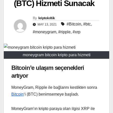
(BTC) Hizmeti Sunacak
By
kriptokritik
#Bitcoin
,
#btc
,
MAY 13, 2021
#moneygram
,
#ripple
,
#xrp
moneygram bitcoin kripto para hizmeti
Bitcoin’e ulaşım seçenekleri
artıyor
MoneyGram, Ripple ile bağlarını kestikten sonra
Bitcoin
‘i (BTC) benimsemeye başladı.
MoneyGram’ın kripto paraya olan ilgisi XRP ile