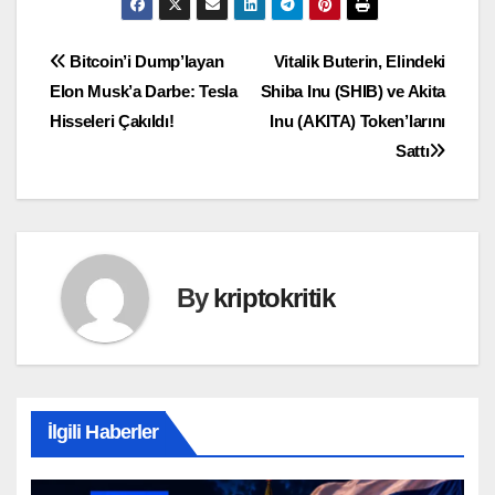
Yazı
Bitcoin’i Dump’layan
Vitalik Buterin, Elindeki
Elon Musk’a Darbe: Tesla
Shiba Inu (SHIB) ve Akita
gezinmesi
Hisseleri Çakıldı!
Inu (AKITA) Token’larını
Sattı
By
kriptokritik
İlgili Haberler