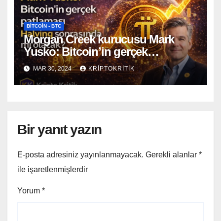
BITCOIN - BTC
Morgan Creek kurucusu Mark
Yusko: Bitcoin’in gerçek
patlaması Halving sonrasında mı
MAR 30, 2024
KRIPTOKRITIK
olacak?
Bir yanıt yazın
E-posta adresiniz yayınlanmayacak.
Gerekli alanlar
*
ile işaretlenmişlerdir
Yorum
*