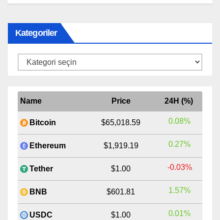
Kategoriler
Kategoriler
Name
Price
24H (%)
0.08%
Bitcoin
$65,018.59
0.27%
Ethereum
$1,919.19
-0.03%
Tether
$1.00
1.57%
BNB
$601.81
0.01%
USDC
$1.00