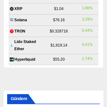
1.66%
XRP
$1.04
3.29%
Solana
$76.16
0.44%
TRON
$0.328716
Lido Staked
0.41%
$1,919.14
Ether
1.74%
Hyperliquid
$55.20
Gündem