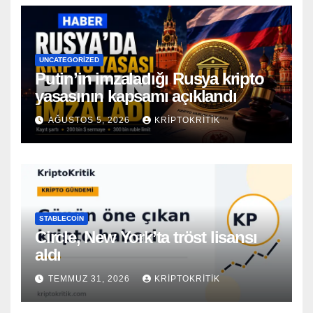
UNCATEGORIZED
Putin’in imzaladığı Rusya kripto
yasasının kapsamı açıklandı
AĞUSTOS 5, 2026
KRIPTOKRITIK
STABLECOIN
Circle, New York’ta tröst lisansı
aldı
TEMMUZ 31, 2026
KRIPTOKRITIK