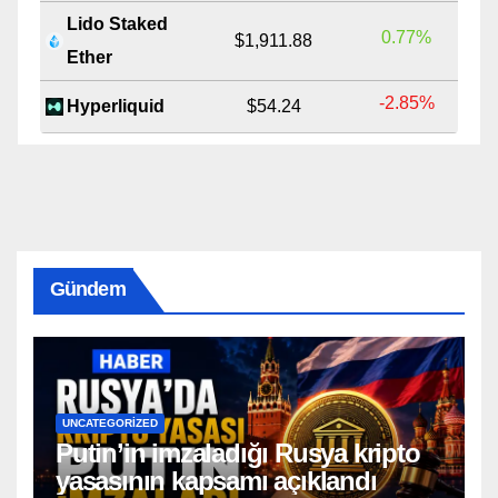
Lido Staked
0.77%
$1,911.88
Ether
-2.85%
Hyperliquid
$54.24
Gündem
UNCATEGORIZED
Putin’in imzaladığı Rusya kripto
yasasının kapsamı açıklandı