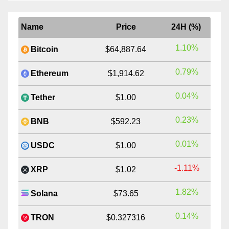
Name
Price
24H (%)
1.10%
Bitcoin
$64,887.64
0.79%
Ethereum
$1,914.62
0.04%
Tether
$1.00
0.23%
BNB
$592.23
0.01%
USDC
$1.00
-1.11%
XRP
$1.02
1.82%
Solana
$73.65
0.14%
TRON
$0.327316