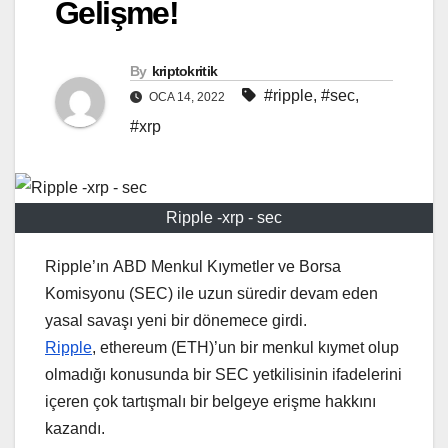
Gelişme!
By
kriptokritik
#ripple
,
#sec
,
OCA 14, 2022
#xrp
Ripple -xrp - sec
Ripple’ın ABD Menkul Kıymetler ve Borsa
Komisyonu (SEC) ile uzun süredir devam eden
yasal savaşı yeni bir dönemece girdi.
Ripple
, ethereum (ETH)’un bir menkul kıymet olup
olmadığı konusunda bir SEC yetkilisinin ifadelerini
içeren çok tartışmalı bir belgeye erişme hakkını
kazandı.