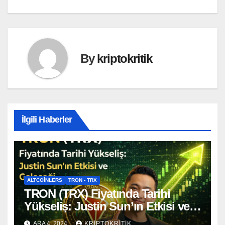
By
kriptokritik
İlgili Haberler
ALTCOINLERS
TRON - TRX
TRON (TRX) Fiyatında Tarihi
Yükseliş: Justin Sun’ın Etkisi ve
Geleceği
ARA 4, 2024
KRIPTOKRITIK