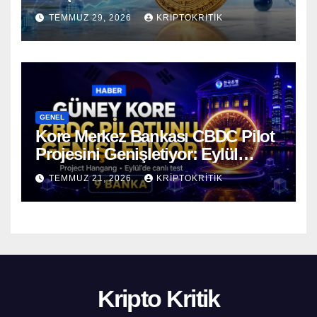
Öncesinde Dalgalı Seyrediyor
TEMMUZ 29, 2026
KRIPTOKRITIK
GENEL
Kore Merkez Bankası CBDC Pilot
Projesini Genişletiyor: Eylül
Ayında Gerçek Transferler
TEMMUZ 21, 2026
KRIPTOKRITIK
Başlıyor
Kripto Kritik