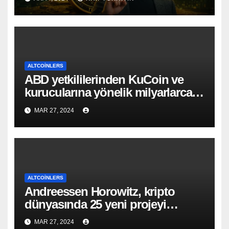
ALTCOINLERS
ABD yetkililerinden KuCoin ve
kurucularına yönelik milyarlarca
dolarlık suçlama!
MAR 27, 2024
ALTCOINLERS
Andreessen Horowitz, kripto
dünyasında 25 yeni projeyi
destekliyor!
MAR 27, 2024