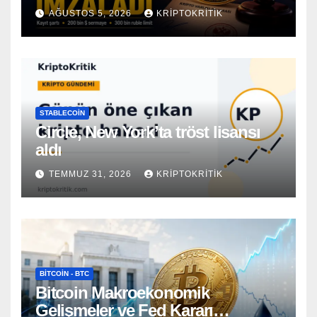
AĞUSTOS 5, 2026
KRIPTOKRITIK
STABLECOIN
Circle, New York’ta tröst lisansı
aldı
TEMMUZ 31, 2026
KRIPTOKRITIK
BITCOIN - BTC
Bitcoin Makroekonomik
Gelişmeler ve Fed Kararı