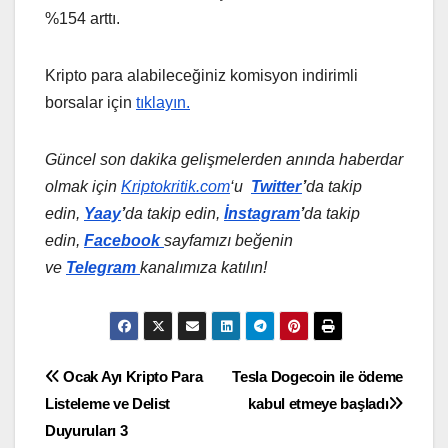
%154 arttı.
Kripto para alabileceğiniz komisyon indirimli
borsalar için
tıklayın.
Güncel son dakika gelişmelerden anında haberdar
olmak için
Kriptokritik.com
‘u
Twitter
’
da
takip
edin,
Yaay
’
da takip edin,
İnstagram
’
da takip
edin,
Facebook
sayfamızı beğenin
ve
Telegram
kanalımıza katılın!
Yazı
Ocak Ayı Kripto Para
Tesla Dogecoin ile ödeme
Listeleme ve Delist
kabul etmeye başladı
gezinmesi
Duyuruları 3