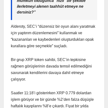
mümkün olduğunca “hızlı” bir şekilde
ilerletmeyi alenen taahhüt etmeye ne
dersiniz?”
Alderoty, SEC’i “düzensiz bir oyun alanı yaratmak
için yaptırım düzenlemesini” kullanmak ve
“kazananları ve kaybedenleri oluşturdukları opak
kurallara göre seçmekle” suçladı.
Bir grup XRP token sahibi, SEC’in tepkisine
rağmen görüşlerinin davada temsil edilmediğini
savunarak kendilerini davaya dahil etmeye
çalışıyor.
Saatler 11:18’i gösterirken XRP 0.779 dolardan
işlem görüyor ve bir günde %2’den falza düşüşle
haftalık kayıplarını %8’e çıkardı. Fiyat bir yılda