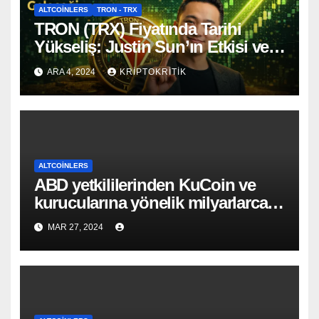
ALTCOINLERS
TRON - TRX
TRON (TRX) Fiyatında Tarihi
Yükseliş: Justin Sun’ın Etkisi ve
Geleceği
ARA 4, 2024
KRIPTOKRITIK
ALTCOINLERS
ABD yetkililerinden KuCoin ve
kurucularına yönelik milyarlarca
dolarlık suçlama!
MAR 27, 2024