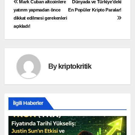
Yazı
Mark Cuban altcoinlere
Dünyada ve Türkiye’deki
yatırım yapmadan önce
En Popüler Kripto Paralar!
gezinmesi
dikkat edilmesi gerekenleri
açıkladı!
By
kriptokritik
İlgili Haberler