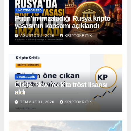
UNCATEGORIZED
Putin’in imzaladığı Rusya kripto
yasasının kapsamı açıklandı
AĞUSTOS 5, 2026
KRIPTOKRITIK
STABLECOIN
Circle, New York’ta tröst lisansı
aldı
TEMMUZ 31, 2026
KRIPTOKRITIK