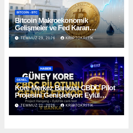
BITCOIN - BTC
Bitcoin Makroekonomik
Gelişmeler ve Fed Kararı
Öncesinde Dalgalı Seyrediyor
TEMMUZ 29, 2026
KRIPTOKRITIK
GENEL
Kore Merkez Bankası CBDC Pilot
Projesini Genişletiyor: Eylül
Ayında Gerçek Transferler
TEMMUZ 21, 2026
KRIPTOKRITIK
Başlıyor