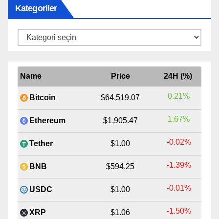
Kategoriler
Kategoriler
Name
Price
24H (%)
0.21%
Bitcoin
$64,519.07
1.67%
Ethereum
$1,905.47
-0.02%
Tether
$1.00
-1.39%
BNB
$594.25
-0.01%
USDC
$1.00
-1.50%
XRP
$1.06