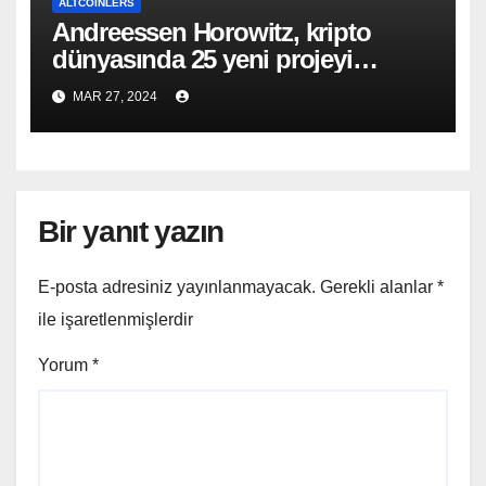
ALTCOINLERS
Andreessen Horowitz, kripto
dünyasında 25 yeni projeyi
destekliyor!
MAR 27, 2024
Bir yanıt yazın
E-posta adresiniz yayınlanmayacak.
Gerekli alanlar
*
ile işaretlenmişlerdir
Yorum
*