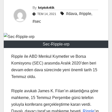
By
kriptokritik
#dava
,
#ripple
,
TEM 14, 2021
#sec
Sec-Ripple-xrp
Ripple ile ABD Menkul Kıymetler ve Borsa
Komisyonu (SEC) arasında Aralık 2020’den beri
devam eden dava sürecinde yeni önemli tarih 15
Temmuz oldu.
Ripple avukatı James K. Filan’ın aktardığına göre
mahkeme, 15 Temmuz Perşembe günü telefon
yoluyla konferans gerçekleştirme kararı verdi.
Davalı, davacı taraf ve mahkeme heyeti,
Ripple
’ın