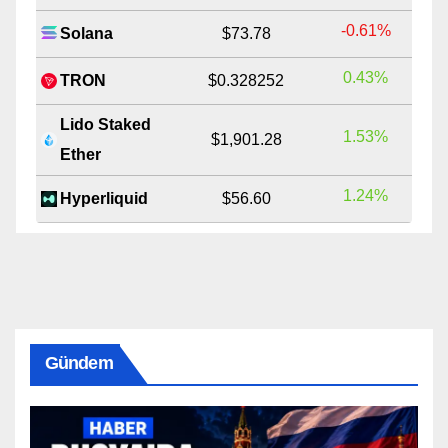
-0.61%
Solana
$73.78
0.43%
TRON
$0.328252
Lido Staked
1.53%
$1,901.28
Ether
1.24%
Hyperliquid
$56.60
Gündem