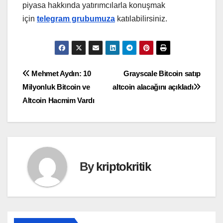
piyasa hakkında yatırımcılarla konuşmak
için
telegram grubumuza
katılabilirsiniz.
Yazı
Mehmet Aydın: 10
Grayscale Bitcoin satıp
Milyonluk Bitcoin ve
altcoin alacağını açıkladı
gezinmesi
Altcoin Hacmim Vardı
By
kriptokritik