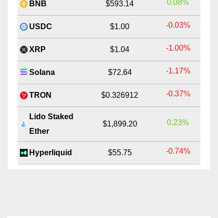
0.08%
BNB
$593.14
-0.03%
USDC
$1.00
-1.00%
XRP
$1.04
-1.17%
Solana
$72.64
-0.37%
TRON
$0.326912
Lido Staked
0.23%
$1,899.20
Ether
-0.74%
Hyperliquid
$55.75