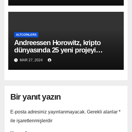
ALTCOINLERS
Andreessen Horowitz, kripto
dünyasında 25 yeni projeyi
destekliyor!
MAR 27, 2024
Bir yanıt yazın
E-posta adresiniz yayınlanmayacak.
Gerekli alanlar
*
ile işaretlenmişlerdir