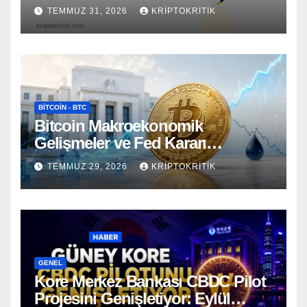
TEMMUZ 31, 2026
KRIPTOKRITIK
BITCOIN - BTC
Bitcoin Makroekonomik
Gelişmeler ve Fed Kararı
Öncesinde Dalgalı Seyrediyor
TEMMUZ 29, 2026
KRIPTOKRITIK
GENEL
Kore Merkez Bankası CBDC Pilot
Projesini Genişletiyor: Eylül