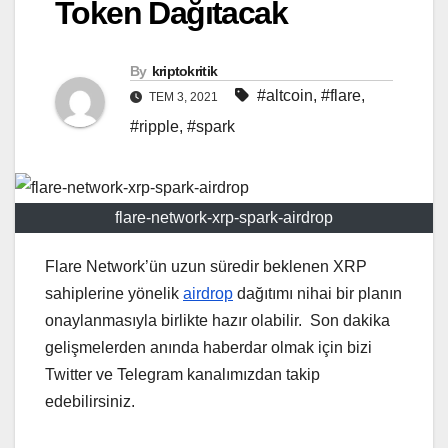
Token Dağıtacak
By
kriptokritik
#altcoin
,
#flare
,
TEM 3, 2021
#ripple
,
#spark
flare-network-xrp-spark-airdrop
Flare Network’ün uzun süredir beklenen XRP
sahiplerine yönelik
airdrop
dağıtımı nihai bir planın
onaylanmasıyla birlikte hazır olabilir. Son dakika
gelişmelerden anında haberdar olmak için bizi
Twitter ve Telegram kanalımızdan takip
edebilirsiniz.