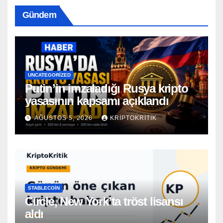
Gündem
UNCATEGORIZED
Putin’in imzaladığı Rusya kripto
yasasının kapsamı açıklandı
AĞUSTOS 5, 2026
KRIPTOKRITIK
STABLECOIN
Circle, New York’ta tröst lisansı
aldı