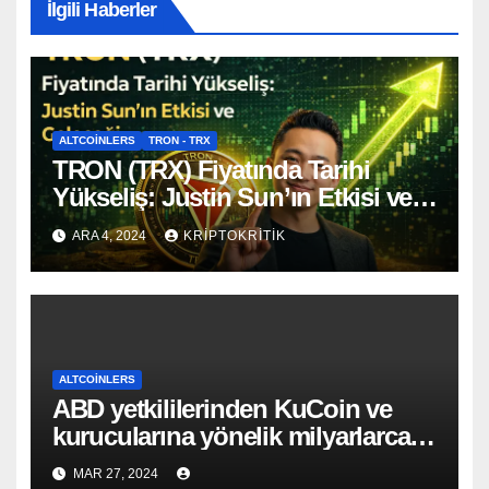
İlgili Haberler
ALTCOINLERS
TRON - TRX
TRON (TRX) Fiyatında Tarihi
Yükseliş: Justin Sun’ın Etkisi ve
Geleceği
ARA 4, 2024
KRIPTOKRITIK
ALTCOINLERS
ABD yetkililerinden KuCoin ve
kurucularına yönelik milyarlarca
dolarlık suçlama!
MAR 27, 2024