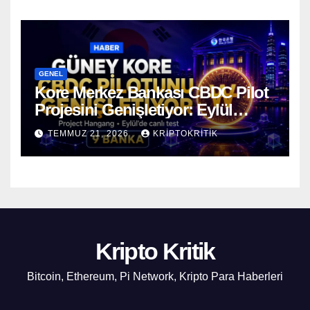
GENEL
Kore Merkez Bankası CBDC Pilot
Projesini Genişletiyor: Eylül
Ayında Gerçek Transferler
TEMMUZ 21, 2026
KRIPTOKRITIK
Başlıyor
Kripto Kritik
Bitcoin, Ethereum, Pi Network, Kripto Para Haberleri