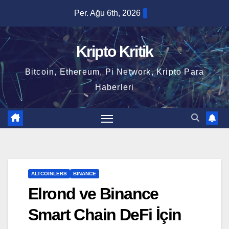
Skip
Per. Ağu 6th, 2026
to
content
Kripto Kritik
Bitcoin, Ethereum, Pi Network, Kripto Para
Haberleri
ALTCOINLERS
BINANCE
Elrond ve Binance
Smart Chain DeFi İçin