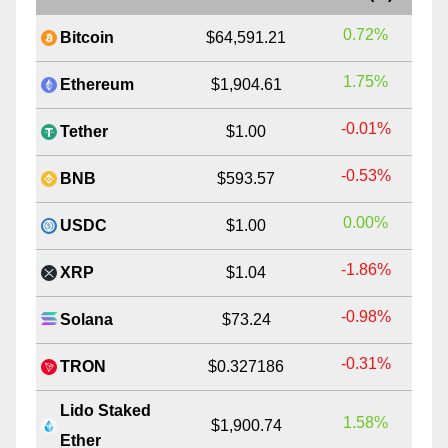
0.72%
Bitcoin
$64,591.21
1.75%
Ethereum
$1,904.61
-0.01%
Tether
$1.00
-0.53%
BNB
$593.57
0.00%
USDC
$1.00
-1.86%
XRP
$1.04
-0.98%
Solana
$73.24
-0.31%
TRON
$0.327186
Lido Staked
1.58%
$1,900.74
Ether