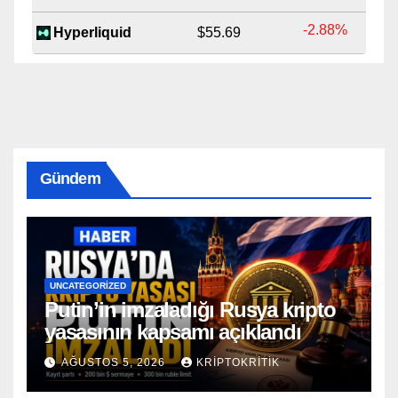
-2.88%
Hyperliquid
$55.69
Gündem
UNCATEGORIZED
Putin’in imzaladığı Rusya kripto
yasasının kapsamı açıklandı
AĞUSTOS 5, 2026
KRIPTOKRITIK