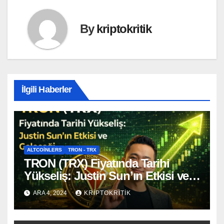
By
kriptokritik
İlgili Haberler
ALTCOINLERS
TRON - TRX
TRON (TRX) Fiyatında Tarihi
Yükseliş: Justin Sun’ın Etkisi ve
Geleceği
ARA 4, 2024
KRIPTOKRITIK