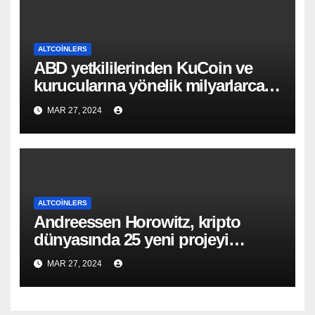
ALTCOINLERS
ABD yetkililerinden KuCoin ve
kurucularına yönelik milyarlarca
dolarlık suçlama!
MAR 27, 2024
ALTCOINLERS
Andreessen Horowitz, kripto
dünyasında 25 yeni projeyi
destekliyor!
MAR 27, 2024