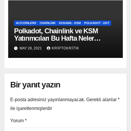
ALTCOINLERS
CHAINLINK
KUSAMA - KSM
POLKADOT - DOT
Polkadot, Chainlink ve KSM
Yatırımcıları Bu Hafta Neler
Beklemeli?
MAY 28, 2021
KRIPTOKRITIK
Bir yanıt yazın
E-posta adresiniz yayınlanmayacak.
Gerekli alanlar
*
ile işaretlenmişlerdir
Yorum
*