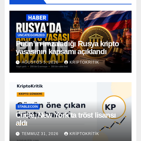
UNCATEGORIZED
Putin’in imzaladığı Rusya kripto
yasasının kapsamı açıklandı
AĞUSTOS 5, 2026
KRIPTOKRITIK
STABLECOIN
Circle, New York’ta tröst lisansı
aldı
TEMMUZ 31, 2026
KRIPTOKRITIK