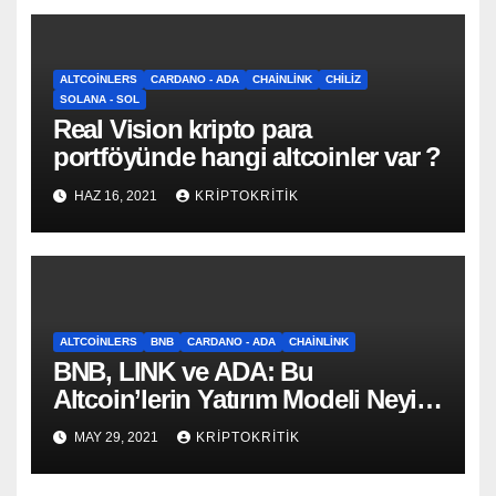
ALTCOINLERS
CARDANO - ADA
CHAINLINK
CHILIZ
SOLANA - SOL
Real Vision kripto para
portföyünde hangi altcoinler var ?
HAZ 16, 2021
KRIPTOKRITIK
ALTCOINLERS
BNB
CARDANO - ADA
CHAINLINK
BNB, LINK ve ADA: Bu
Altcoin’lerin Yatırım Modeli Neyi
Gösteriyor?
MAY 29, 2021
KRIPTOKRITIK