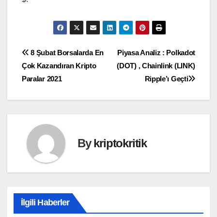
Yazı
8 Şubat Borsalarda En
Piyasa Analiz : Polkadot
Çok Kazandıran Kripto
(DOT) , Chainlink (LINK)
gezinmesi
Paralar 2021
Ripple’ı Geçti
By
kriptokritik
İlgili Haberler