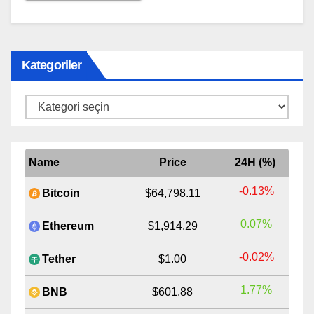
Kategoriler
Kategoriler
Name
Price
24H (%)
-0.13%
Bitcoin
$64,798.11
0.07%
Ethereum
$1,914.29
-0.02%
Tether
$1.00
1.77%
BNB
$601.88