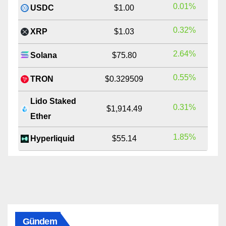
0.01%
USDC
$1.00
0.32%
XRP
$1.03
2.64%
Solana
$75.80
0.55%
TRON
$0.329509
Lido Staked
0.31%
$1,914.49
Ether
1.85%
Hyperliquid
$55.14
Gündem