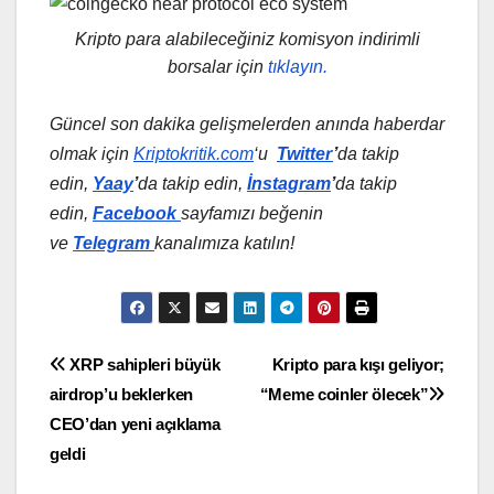
Kripto para alabileceğiniz komisyon indirimli
borsalar için
tıklayın.
Güncel son dakika gelişmelerden anında haberdar
olmak için
Kriptokritik.com
‘u
Twitter
’
da
takip
edin,
Yaay
’
da takip edin,
İnstagram
’
da takip
edin,
Facebook
sayfamızı beğenin
ve
Telegram
kanalımıza katılın!
Yazı
XRP sahipleri büyük
Kripto para kışı geliyor;
airdrop’u beklerken
“Meme coinler ölecek”
gezinmesi
CEO’dan yeni açıklama
geldi