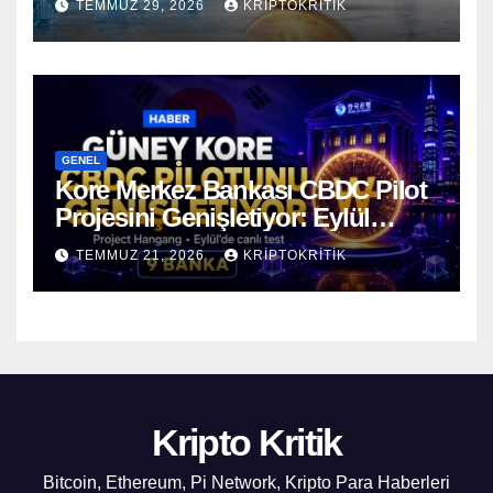
TEMMUZ 29, 2026
KRIPTOKRITIK
GENEL
Kore Merkez Bankası CBDC Pilot
Projesini Genişletiyor: Eylül
Ayında Gerçek Transferler
TEMMUZ 21, 2026
KRIPTOKRITIK
Başlıyor
Kripto Kritik
Bitcoin, Ethereum, Pi Network, Kripto Para Haberleri