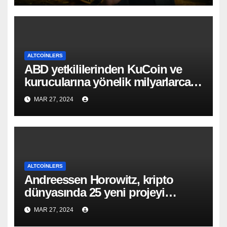
ALTCOINLERS
ABD yetkililerinden KuCoin ve
kurucularına yönelik milyarlarca
dolarlık suçlama!
MAR 27, 2024
ALTCOINLERS
Andreessen Horowitz, kripto
dünyasında 25 yeni projeyi
destekliyor!
MAR 27, 2024