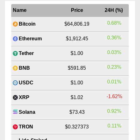
Name
Price
24H (%)
0.68%
Bitcoin
$64,806.19
0.36%
Ethereum
$1,912.45
0.03%
Tether
$1.00
0.23%
BNB
$591.85
0.01%
USDC
$1.00
-1.62%
XRP
$1.02
0.92%
Solana
$73.43
0.11%
TRON
$0.327373