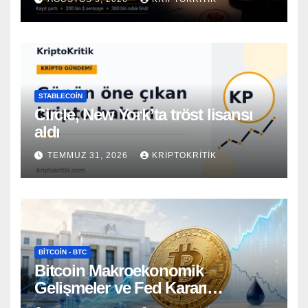
STABLECOIN
Circle, New York’ta tröst lisansı
aldı
TEMMUZ 31, 2026
KRIPTOKRITIK
BITCOIN - BTC
Bitcoin Makroekonomik
Gelişmeler ve Fed Kararı
Öncesinde Dalgalı Seyrediyor