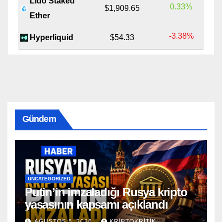
Lido Staked
0.33%
$1,909.65
Ether
-3.38%
Hyperliquid
$54.33
Gündem
UNCATEGORIZED
Putin’in imzaladığı Rusya kripto
yasasının kapsamı açıklandı
AĞUSTOS 5, 2026
KRIPTOKRITIK