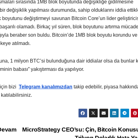
ışmaları sırasında 1MB blok boyutunda değişikliğe gidilmesine
bir değişiklik yapılması durumunda, sahip olduklarını iddia ettikl
k boyutunu değiştirmeyi savunan Bitcoin Core’un lider geliştirici
şarılı olamadı. Birkaç yıl süren, blok boyutunu artırma mücade
ğıyla beraber son buldu. Bitcoin’de 1MB blok boyutu korundu ve
ikeye atılmadı.
una, 1 milyon BTC’si bulunduğuna dair iddialar olsa da bunlar 
minin babası” yakıştırması da yapılıyor.
için bizi
Telegram kanalımızdan
takip edebilir, piyasa hakkınd
katılabilirsiniz.
 Devam
MicroStrategy CEO’su: Çin, Bitcoin Konu
Trilyon Dolarlık Hata Ya