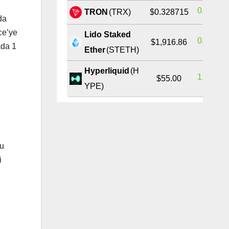
0.42%
TRON
(TRX)
$0.328715
da
ce’ye
Lido Staked
0.41%
$1,916.86
ada 1
Ether
(STETH)
Hyperliquid
(H
1.24%
$55.00
YPE)
ru
i