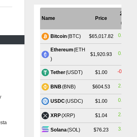
24H
Name
Price
(%)
0.34%
Bitcoin
(BTC)
$65,017.82
Ethereum
(ETH
0.48%
$1,920.93
)
-0.01%
Tether
(USDT)
$1.00
2.17%
BNB
(BNB)
$604.53
y
0.00%
USDC
(USDC)
$1.00
2.68%
XRP
(XRP)
$1.04
sta
3.81%
Solana
(SOL)
$76.23