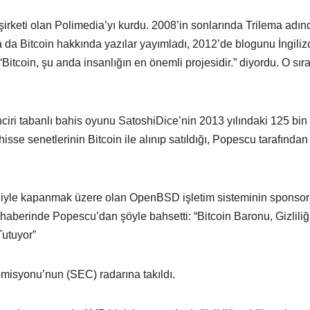
rketi olan Polimedia’yı kurdu. 2008’in sonlarında Trilema adın
da Bitcoin hakkında yazılar yayımladı, 2012’de blogunu İngiliz
, “Bitcoin, şu anda insanlığın en önemli projesidir.” diyordu. O sır
inciri tabanlı bahis oyunu SatoshiDice’nin 2013 yılındaki 125 bin
hisse senetlerinin Bitcoin ile alınıp satıldığı, Popescu tarafından
eniyle kapanmak üzere olan OpenBSD işletim sisteminin sponso
haberinde Popescu’dan şöyle bahsetti: “Bitcoin Baronu, Gizliliğ
Tutuyor”
isyonu’nun (SEC) radarına takıldı.