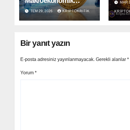
Makroekonomik
MAR 3
patla
Gelişmeler ve Fed
TEM 29, 2026
KRIPTOKRITIK
KRIPTO
sonr
Kararı Öncesinde
Dalgalı Seyrediyor
Bir yanıt yazın
E-posta adresiniz yayınlanmayacak.
Gerekli alanlar
*
Yorum
*