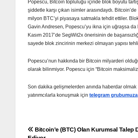
Popescu, Bitcoin topluluğu içinde blok boyutu tart
şiddetle karşı çıkan isimler arasındaydı. Bitcoin’de 
milyon BTC’yi piyasaya satmakla tehdit ettiler. Blo
Gavin Andresen, Popescu’yu ikna için uğraşsa da ba
Kasım 2017’de SegWit2x önerisinin de başarısızlı
sayede blok zincirinin merkezi olmayan yapısı tehl
Popescu’nun hakkında bir Bitcoin milyarderi olduğ
olarak bilinmiyor. Popescu için “Bitcoin maksimaliz
Son dakika gelişmelerden anında haberdar olmak 
yatırımcılarla konuşmak için
telegram grubumuza
Yazı
Bitcoin’e (BTC) Olan Kurumsal Talep
Ediyor