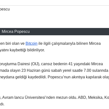
pescu
Mircea Popescu
en biri olan ve
Bitcoin
ile ilgili çalışmalarıyla bilinen Mircea
nı kaybettiği bildiriliyor.
ruşturma Dairesi (OIJ), cansız bedenin 41 yaşındaki Mircea
mada olayın 23 Haziran günü sabah yerel saatle 7.00 sularında
eydana geldiği kaydedildi. Popescu’nun akıntıya kapılarak ola
 Avram Iancu Üniversitesi’nden mezun oldu. ABD, Meksika, Ko
dı.