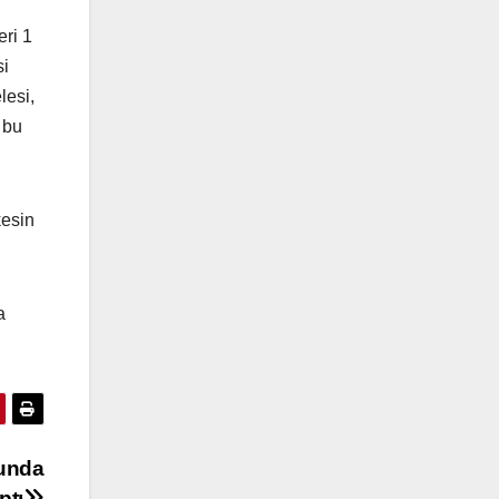
eri 1
si
lesi,
 bu
kesin
a
sunda
ptı