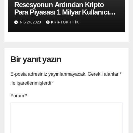
Resesyonun Ardından Kripto
Para Piyasası 1 Milyar Kullanıcıya
Ulaşacak
NIS 24, 2023
KRIPTOKRITIK
Bir yanıt yazın
E-posta adresiniz yayınlanmayacak.
Gerekli alanlar
*
ile işaretlenmişlerdir
Yorum
*