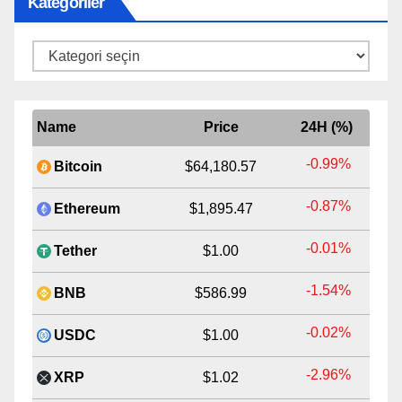
Kategoriler
Kategoriler
Name
Price
24H (%)
-0.99%
Bitcoin
$64,180.57
-0.87%
Ethereum
$1,895.47
-0.01%
Tether
$1.00
-1.54%
BNB
$586.99
-0.02%
USDC
$1.00
-2.96%
XRP
$1.02