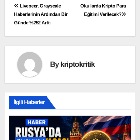
Yazı
Livepeer, Grayscale
Okullarda Kripto Para
Haberlerinin Ardından Bir
Eğitimi Verilecek?
gezinmesi
Günde %252 Arttı
By
kriptokritik
İlgili Haberler
UNCATEGORIZED