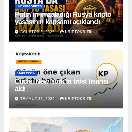
UNCATEGORIZED
Putin’in imzaladığı Rusya kripto
yasasının kapsamı açıklandı
AĞUSTOS 5, 2026
KRIPTOKRITIK
STABLECOIN
Circle, New York’ta tröst lisansı
aldı
TEMMUZ 31, 2026
KRIPTOKRITIK