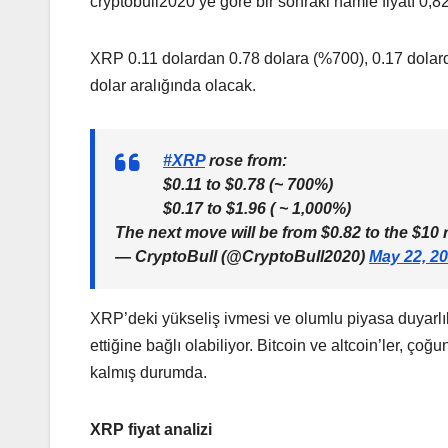
cryptobull2020’ye göre bir sonraki hamle fiyatı 0,82 i
XRP 0.11 dolardan 0.78 dolara (%700), 0.17 dolar
dolar aralığında olacak.
#XRP
rose from:
$0.11 to $0.78 (~ 700%)
$0.17 to $1.96 ( ~ 1,000%)
The next move will be from $0.82 to the $10 
— CryptoBull (@CryptoBull2020)
May 22, 2
XRP’deki yükseliş ivmesi ve olumlu piyasa duyarlıl
ettiğine bağlı olabiliyor. Bitcoin ve altcoin’ler, ço
kalmış durumda.
XRP fiyat analizi