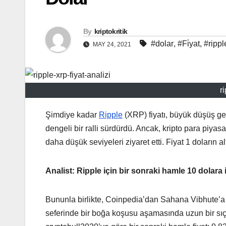
By
kriptokritik
#dolar
,
#Fi̇yat
,
#rippl
MAY 24, 2021
r
Şimdiye kadar
Ripple
(XRP) fiyatı, büyük düşüş ge
dengeli bir ralli sürdürdü. Ancak, kripto para piyas
daha düşük seviyeleri ziyaret etti. Fiyat 1 doların a
Analist: Ripple için bir sonraki hamle 10 dolara i
Bununla birlikte, Coinpedia’dan Sahana Vibhute’a g
seferinde bir boğa koşusu aşamasında uzun bir sı