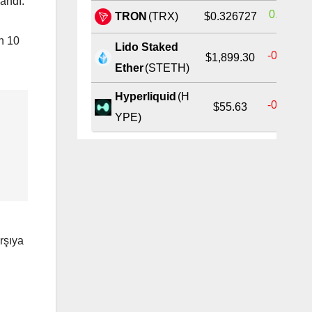
landı:
0.04%
TRON
(TRX)
$0.326727
n 10
Lido Staked
-0.46%
$1,899.30
Ether
(STETH)
Hyperliquid
(H
-0.84%
$55.63
YPE)
arşıya