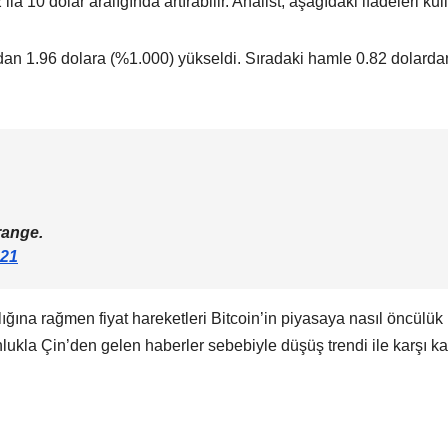
la 10 dolar aralığında artırabilir. Analist, aşağıdaki ifadeleri kul
dan 1.96 dolara (%1.000) yükseldi. Sıradaki hamle 0.82 dolarda
range.
021
ığına rağmen fiyat hareketleri Bitcoin’in piyasaya nasıl öncülük
ğunlukla Çin’den gelen haberler sebebiyle düşüş trendi ile karşı k