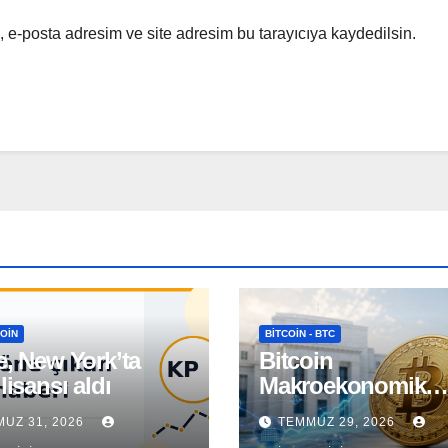
 e-posta adresim ve site adresim bu tarayıcıya kaydedilsin.
OIN
BITCOIN - BTC
e, New York’ta
Bitcoin
 lisansı aldı
Makroekonomik
Gelişmeler ve Fed
UZ 31, 2026
TEMMUZ 29, 2026
Kararı Öncesinde