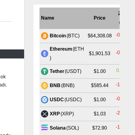
24H
Name
Price
(%)
-0.81%
Bitcoin
(BTC)
$64,308.08
Ethereum
(ETH
-0.54%
$1,901.53
)
0.03%
Tether
(USDT)
$1.00
çok
-1.55%
adı.
BNB
(BNB)
$585.44
-0.01%
USDC
(USDC)
$1.00
-2.59%
XRP
(XRP)
$1.03
-1.32%
Solana
(SOL)
$72.90