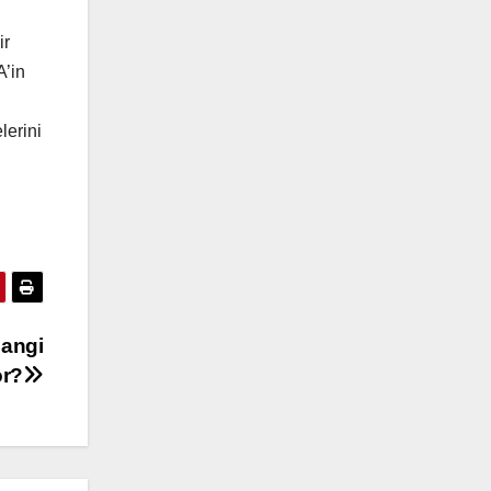
ir
A’in
lerini
Hangi
or?