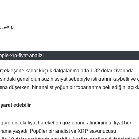
e
,
#xrp
ipple-xrp-fiyat-analizi
rçekleşene kadar küçük dalgalanmalarla 1.32 dolar civarında
asındaki genel olumsuz hissiyat sebebiyle istikrarını kaybetti ve 
ltına düşerken, bir analist yoğun bir toparlanma beklediğini açıkl
şaret edebilir
öre önceki fiyat hareketleri göz önüne alındığında, fiyat her
çrama yaşadı. Popüler bir analist ve XRP savunucusu