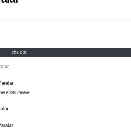
chz dot
alar
an Kripto Paralar
alar