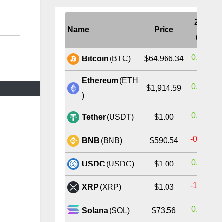
24H
Name
Price
(%)
0.85%
Bitcoin
(BTC)
$64,966.34
Ethereum
(ETH
0.70%
$1,914.59
)
0.03%
Tether
(USDT)
$1.00
-0.34%
BNB
(BNB)
$590.54
0.01%
USDC
(USDC)
$1.00
-1.36%
XRP
(XRP)
$1.03
0.47%
Solana
(SOL)
$73.56