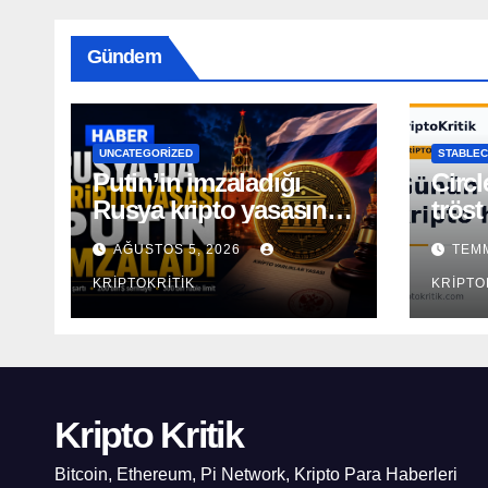
Gündem
UNCATEGORIZED
STABLEC
Putin’in imzaladığı
Circl
Rusya kripto yasasının
tröst
kapsamı açıklandı
AĞUSTOS 5, 2026
TEMM
KRIPTOKRITIK
KRIPTO
Kripto Kritik
Bitcoin, Ethereum, Pi Network, Kripto Para Haberleri