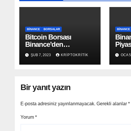
BINANCE
BORSALAR
BINANCE
Bitcoin Borsası
Bina
Binance’den
Piya
Depremzedelere Nakit
92’si
ŞUB 7, 2023
KRIPTOKRITIK
OCA 5
Yardım
Bir yanıt yazın
E-posta adresiniz yayınlanmayacak.
Gerekli alanlar
*
Yorum
*