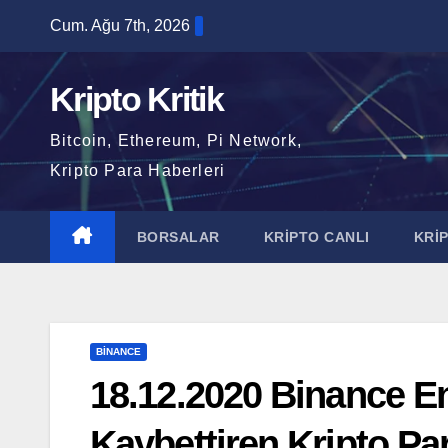
Skip
Cum. Ağu 7th, 2026
to
content
Kripto Kritik
Bitcoin, Ethereum, Pi Network,
Kripto Para Haberleri
BORSALAR
KRİPTO CANLI
KRİ
BINANCE
18.12.2020 Binance E
Kaybettiren Kripto Par