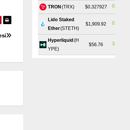
0.29%
TRON
(TRX)
$0.327927
Lido Staked
0.70%
$1,909.92
Ether
(STETH)
esi
Hyperliquid
(H
3.34%
$56.76
YPE)