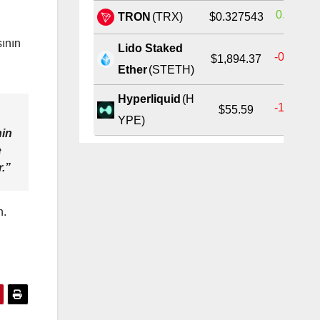
0.36%
TRON
(TRX)
$0.327543
ının
Lido Staked
-0.39%
$1,894.37
Ether
(STETH)
Hyperliquid
(H
-1.36%
$55.59
YPE)
nin
e
r.”
n.