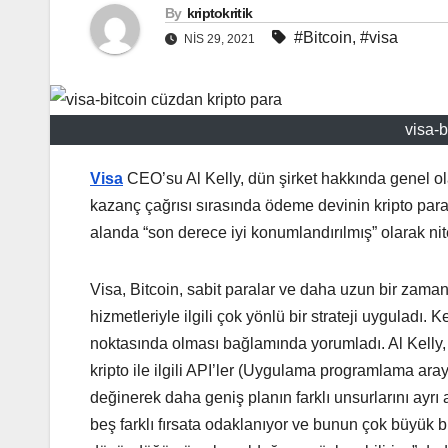
By
kriptokritik
#Bitcoin
,
#visa
NIS 29, 2021
visa-b
Visa
CEO’su Al Kelly, dün şirket hakkında genel ol
kazanç çağrısı sırasında ödeme devinin kripto para
alanda “son derece iyi konumlandırılmış” olarak nit
Visa, Bitcoin, sabit paralar ve daha uzun bir zaman 
hizmetleriyle ilgili çok yönlü bir strateji uyguladı.
noktasında olması bağlamında yorumladı. Al Kelly, k
kripto ile ilgili API’ler (Uygulama programlama ara
değinerek daha geniş planın farklı unsurlarını ay
beş farklı fırsata odaklanıyor ve bunun çok büyük b