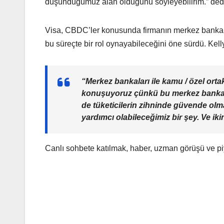
düşündüğümüz alan olduğunu söyleyebilirim.” ded
Visa, CBDC’ler konusunda firmanın merkez bankala
bu süreçte bir rol oynayabileceğini öne sürdü. Kelly
“Merkez bankaları ile kamu / özel ortakl
konuşuyoruz çünkü bu merkez bankası di
de tüketicilerin zihninde güvende ol
yardımcı olabileceğimiz bir şey. Ve iki
Canlı sohbete katılmak, haber, uzman görüşü ve pi