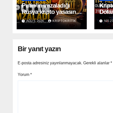
Putin’in imzaladığı
Kript
Rusya kripto yasasının
Dolan
kapsamı açıklandı
114 
AĞU 5, 2026
KRIPTOKRITIK
NIS 2
Oluş
Topl
Bir yanıt yazın
E-posta adresiniz yayınlanmayacak.
Gerekli alanlar
*
Yorum
*