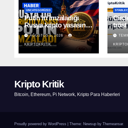
UNCATEGORIZED
STABLEC
Putin’in imzaladığı
Circl
Rusya kripto yasasının
tröst
kapsamı açıklandı
AĞUSTOS 5, 2026
TEMM
KRIPTOKRITIK
KRIPTO
Kripto Kritik
Bitcoin, Ethereum, Pi Network, Kripto Para Haberleri
Proudly powered by WordPress
|
Theme: Newsup by
Themeansar
.