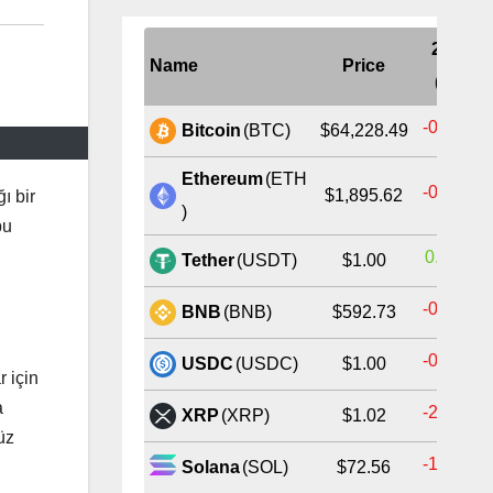
24H
Name
Price
(%)
-0.64%
Bitcoin
(BTC)
$64,228.49
Ethereum
(ETH
-0.55%
$1,895.62
ı bir
)
bu
0.00%
Tether
(USDT)
$1.00
-0.39%
BNB
(BNB)
$592.73
-0.01%
USDC
(USDC)
$1.00
 için
a
-2.48%
XRP
(XRP)
$1.02
üz
-1.63%
Solana
(SOL)
$72.56