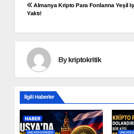
Yazı
Almanya Kripto Para Fonlarına Yeşil Iş
Yaktı!
gezinmesi
By
kriptokritik
İlgili Haberler
UNCATEGORIZED
UNCATEG