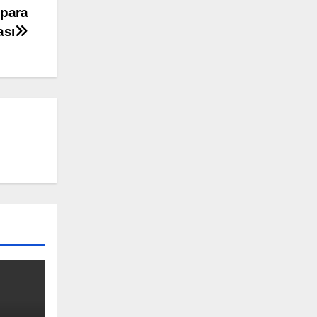
 para
ası