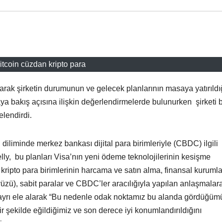
itcoin cüzdan kripto para
arak şirketin durumunun ve gelecek planlarının masaya yatırıldığ
ya bakış açısına ilişkin değerlendirmelerde bulunurken şirketi 
elendirdi.
diliminde merkez bankası dijital para birimleriyle (CBDC) ilgili
 Kelly, bu planları Visa’nın yeni ödeme teknolojilerinin kesişme
ripto para birimlerinin harcama ve satın alma, finansal kurumlar
yüzü), sabit paralar ve CBDC’ler aracılığıyla yapılan anlaşmalar
rı ayrı ele alarak “Bu nedenle odak noktamız bu alanda gördüğüm
ir şekilde eğildiğimiz ve son derece iyi konumlandırıldığını