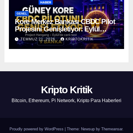
GENEL
Kore Merkez Bankası CBDC Pilot
Projesini Genişletiyor: Eylül
Ayında Gerçek Transferler
TEMMUZ 21, 2026
KRIPTOKRITIK
Başlıyor
Kripto Kritik
Bitcoin, Ethereum, Pi Network, Kripto Para Haberleri
Proudly powered by WordPress
|
Theme: Newsup by
Themeansar
.