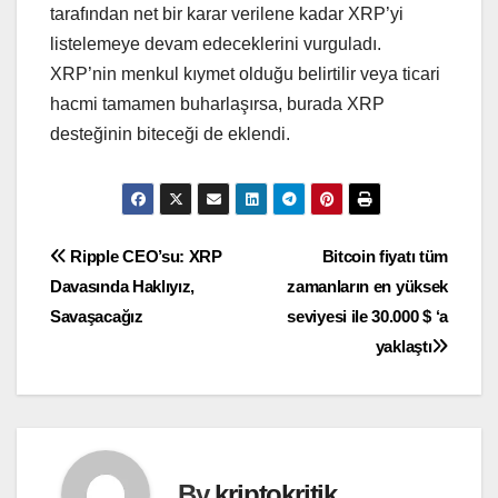
tarafından net bir karar verilene kadar XRP’yi
listelemeye devam edeceklerini vurguladı.
XRP’nin menkul kıymet olduğu belirtilir veya ticari
hacmi tamamen buharlaşırsa, burada XRP
desteğinin biteceği de eklendi.
Yazı
Ripple CEO’su: XRP
Bitcoin fiyatı tüm
Davasında Haklıyız,
zamanların en yüksek
gezinmesi
Savaşacağız
seviyesi ile 30.000 $ ‘a
yaklaştı
By
kriptokritik