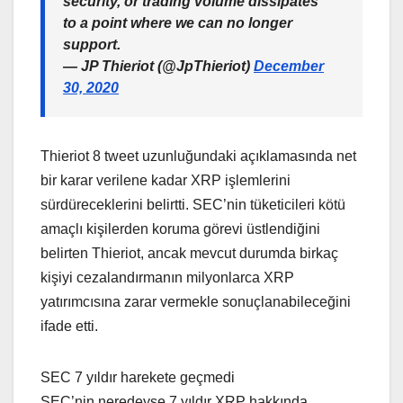
security, or trading volume dissipates
to a point where we can no longer
support.
— JP Thieriot (@JpThieriot)
December
30, 2020
Thieriot 8 tweet uzunluğundaki açıklamasında net
bir karar verilene kadar XRP işlemlerini
sürdüreceklerini belirtti. SEC’nin tüketicileri kötü
amaçlı kişilerden koruma görevi üstlendiğini
belirten Thieriot, ancak mevcut durumda birkaç
kişiyi cezalandırmanın milyonlarca XRP
yatırımcısına zarar vermekle sonuçlanabileceğini
ifade etti.
SEC 7 yıldır harekete geçmedi
SEC’nin neredeyse 7 yıldır XRP hakkında