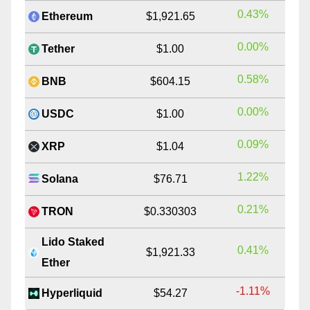
0.43%
Ethereum
$1,921.65
0.00%
Tether
$1.00
0.58%
BNB
$604.15
0.00%
USDC
$1.00
0.09%
XRP
$1.04
1.22%
Solana
$76.71
0.21%
TRON
$0.330303
Lido Staked
0.41%
$1,921.33
Ether
-1.11%
Hyperliquid
$54.27