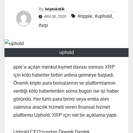
By
kriptokritik
#ripple
,
#uphold
,
ARA 30, 2020
#xrp
uphold
pple’a açılan menkul kıymet davası sonrası XRP
için kötü haberler birbiri ardına gelmeye başladı.
Önemli kripto para borsalarının ve platformlarının
verdiği kötü haberlerden sonra bugün ise iyi haber
göründü. Her türlü para birimi veya emtia alım
satımına aracılık hizmeti veren finansal hizmet
platformu Uphold, XRP için net bir açıklama yaptı.
Uphold CEO’sundan Önemli Destek