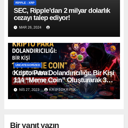
RIPPLE - XRP
SEC, Ripple’dan 2 milyar dolarlık
cezayı talep ediyor!
MAR 26, 2024
UNCATEGORIZED
Kripto Para Dolandırıcılığı: Bir Kişi
114 “Meme Coin” Oluşturarak 318
ETH Topladı
NIS 27, 2023
KRIPTOKRITIK
Bir yanıt yazın