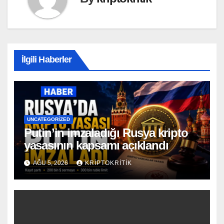
İlgili Haberler
UNCATEGORIZED
Putin’in imzaladığı Rusya kripto
yasasının kapsamı açıklandı
AĞU 5, 2026
KRIPTOKRITIK