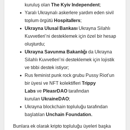
kuruluş olan
The Kyiv Independent
;
Yaralı Ukraynalı askerlere yardım eden sivil
toplum örgütü
Hospitallers
;
Ukrayna Ulusal Bankası
Ukrayna Silahlı
Kuvvetleri’ni desteklemek için özel bir hesap
oluşturdu;
Ukrayna Savunma Bakanlığı
da Ukrayna
Silahlı Kuvvetleri’ni desteklemek için lojistik
ve tıbbi destek istiyor;
Rus feminist punk rock grubu Pussy Riot’un
bir üyesi ve NFT kolektifleri
Trippy
Labs
ve
PleasrDAO
tarafından
kurulan
UkraineDAO
;
Ukrayna blockchain topluluğu tarafından
başlatılan
Unchain Foundation
.
Bunlara ek olarak kripto topluluğu üyeleri başka