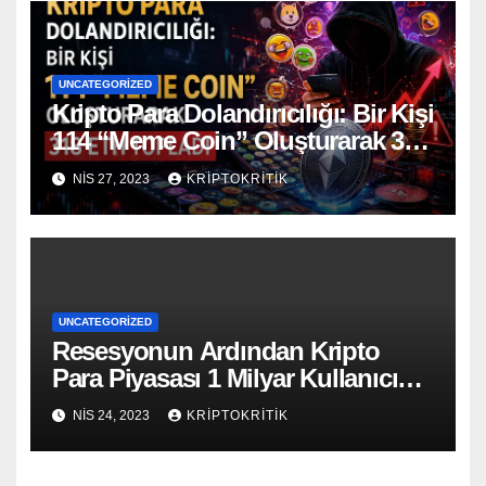
UNCATEGORIZED
Kripto Para Dolandırıcılığı: Bir Kişi
114 “Meme Coin” Oluşturarak 318
ETH Topladı
NIS 27, 2023
KRIPTOKRITIK
UNCATEGORIZED
Resesyonun Ardından Kripto
Para Piyasası 1 Milyar Kullanıcıya
Ulaşacak
NIS 24, 2023
KRIPTOKRITIK