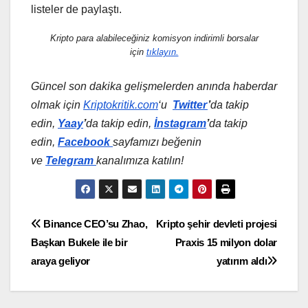
listeler de paylaştı.
Kripto para alabileceğiniz komisyon indirimli borsalar
için
tıklayın.
Güncel son dakika gelişmelerden anında haberdar
olmak için
Kriptokritik.com
‘u
Twitter
’
da
takip
edin,
Yaay
’
da takip edin,
İnstagram
’
da takip
edin,
Facebook
sayfamızı beğenin
ve
Telegram
kanalımıza katılın!
Yazı
Binance CEO’su Zhao,
Kripto şehir devleti projesi
Başkan Bukele ile bir
Praxis 15 milyon dolar
gezinmesi
araya geliyor
yatırım aldı