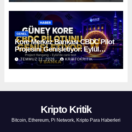
GENEL
Kore Merkez Bankası CBDC Pilot
Projesini Genişletiyor: Eylül
Ayında Gerçek Transferler
TEMMUZ 21, 2026
KRIPTOKRITIK
Başlıyor
Kripto Kritik
Bitcoin, Ethereum, Pi Network, Kripto Para Haberleri