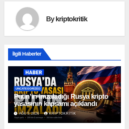
By
kriptokritik
İlgili Haberler
UNCATEGORIZED
Putin’in imzaladığı Rusya kripto
yasasının kapsamı açıklandı
AĞU 5, 2026
KRIPTOKRITIK