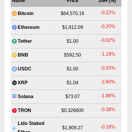
Name
Price
24H (%)
-0.22%
Bitcoin
$64,570.16
-0.20%
Ethereum
$1,912.09
-0.02%
Tether
$1.00
-1.19%
BNB
$592.50
-0.03%
USDC
$1.00
-2.60%
XRP
$1.04
-1.88%
Solana
$73.07
-0.38%
TRON
$0.326600
Lido Staked
-0.16%
$1,909.27