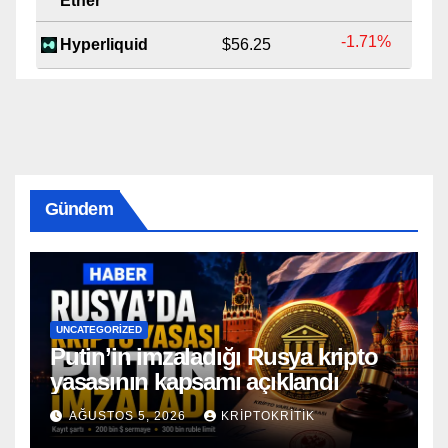
Ether
-1.71%
Hyperliquid
$56.25
Gündem
UNCATEGORIZED
Putin’in imzaladığı Rusya kripto
yasasının kapsamı açıklandı
AĞUSTOS 5, 2026
KRIPTOKRITIK