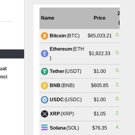
24H
Name
Price
(%)
0.51%
Bitcoin
(BTC)
$65,033.21
Ethereum
(ETH
0.76%
$1,922.33
)
uat
0.00%
Tether
(USDT)
$1.00
inci
2.37%
BNB
(BNB)
$605.85
0.00%
USDC
(USDC)
$1.00
2.96%
XRP
(XRP)
$1.05
4.04%
Solana
(SOL)
$76.35