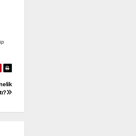
ip
nelik
tı?