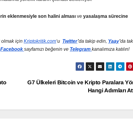
n eklenmesiyle son halini alması
ve
yasalaşma sürecine
 olmak için
Kriptokritik.com
‘u
Twitter
’
da
takip edin,
Yaay
’
da tak
,
Facebook
sayfamızı beğenin ve
Telegram
kanalımıza katılın!
pto
G7 Ülkeleri Bitcoin ve Kripto Paralara Yö
Hangi Adımları At