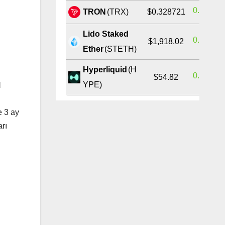
0.38%
TRON
(TRX)
$0.328721
Lido Staked
0.68%
$1,918.02
Ether
(STETH)
Hyperliquid
(H
0.39%
$54.82
YPE)
l
e 3 ay
arı