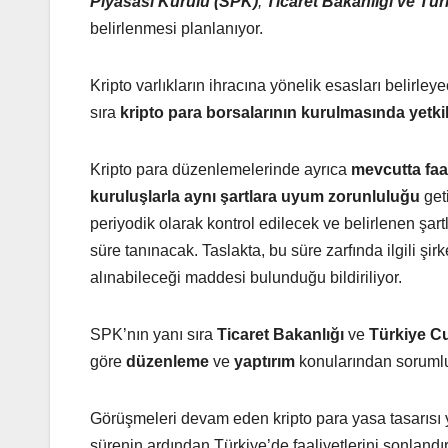
Piyasası Kurulu (SPK)
,
Ticaret Bakanlığı ve Tü
belirlenmesi planlanıyor.
Kripto varlıkların ihracına yönelik esasları belirle
sıra
kripto para borsalarının kurulmasında yetkil
Kripto para düzenlemelerinde ayrıca
mevcutta faal
kuruluşlarla aynı şartlara uyum zorunluluğu
geti
periyodik olarak kontrol edilecek ve belirlenen şar
süre tanınacak. Taslakta, bu süre zarfında ilgili ş
alınabileceği maddesi bulunduğu bildiriliyor.
SPK’nın yanı sıra
Ticaret Bakanlığı
ve
Türkiye C
göre
düzenleme
ve
yaptırım
konularından sorumlu
Görüşmeleri devam eden kripto para yasa tasarısı yür
sürenin ardından Türkiye’de faaliyetlerini sonlandı