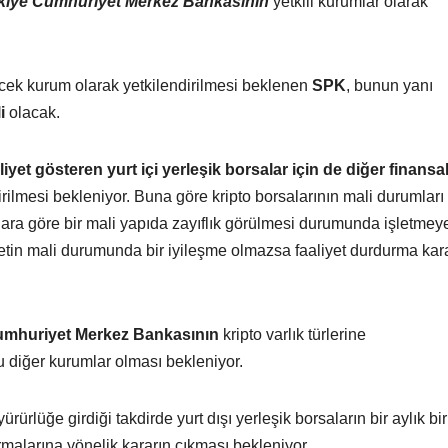
rkiye Cumhuriyet Merkez Bankasının
yetkili kurumlar olarak
yecek kurum olarak yetkilendirilmesi beklenen
SPK
, bunun yanı
i
olacak.
iyet gösteren yurt içi yerleşik borsalar için de diğer finansa
rilmesi bekleniyor. Buna göre kripto borsalarının mali durumları
tlara göre bir mali yapıda zayıflık görülmesi durumunda işletmey
irketin mali durumunda bir iyileşme olmazsa faaliyet durdurma kar
umhuriyet Merkez Bankasının
kripto varlık türlerine
 diğer kurumlar olması bekleniyor.
ürlüğe girdiği takdirde yurt dışı yerleşik borsaların bir aylık bir
rmalarına yönelik kararın çıkması bekleniyor.