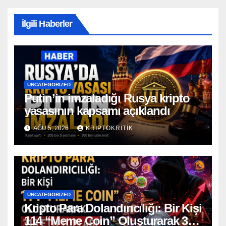
İlgili Haberler
UNCATEGORIZED
Putin’in imzaladığı Rusya kripto
yasasının kapsamı açıklandı
AĞU 5, 2026
KRIPTOKRITIK
UNCATEGORIZED
Kripto Para Dolandırıcılığı: Bir Kişi
114 “Meme Coin” Oluşturarak 318