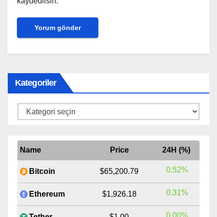
kaydedilsin.
Kategoriler
Kategoriler
Name
Price
24H (%)
0.52%
Bitcoin
$65,200.79
0.31%
Ethereum
$1,926.18
0.00%
Tether
$1.00