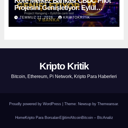
Kore Merkez Bankası CBDC Pilot
Projesini Genişletiyor: Eylül
Ayında Gerçek Transferler
TEMMUZ 21, 2026
KRIPTOKRITIK
Başlıyor
Kripto Kritik
Bitcoin, Ethereum, Pi Network, Kripto Para Haberleri
Proudly powered by WordPress
|
Theme: Newsup by
Themeansar
.
Home
Kripto Para Borsaları
Eğitim
Altcoin
Bitcoin – Btc
Analiz