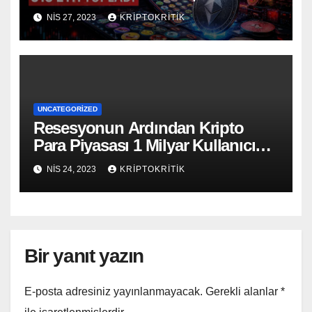
ETH Topladı
NIS 27, 2023
KRIPTOKRITIK
UNCATEGORIZED
Resesyonun Ardından Kripto
Para Piyasası 1 Milyar Kullanıcıya
Ulaşacak
NIS 24, 2023
KRIPTOKRITIK
Bir yanıt yazın
E-posta adresiniz yayınlanmayacak.
Gerekli alanlar
*