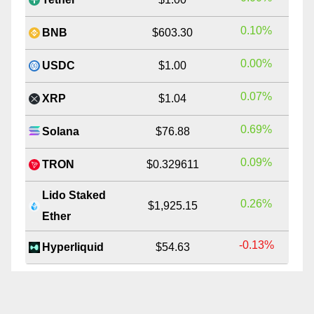
0.10%
BNB
$603.30
0.00%
USDC
$1.00
0.07%
XRP
$1.04
0.69%
Solana
$76.88
0.09%
TRON
$0.329611
Lido Staked
0.26%
$1,925.15
Ether
-0.13%
Hyperliquid
$54.63