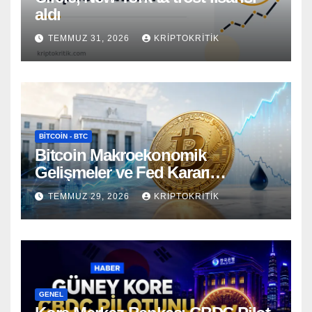
aldı
TEMMUZ 31, 2026
KRIPTOKRITIK
BITCOIN - BTC
Bitcoin Makroekonomik
Gelişmeler ve Fed Kararı
Öncesinde Dalgalı Seyrediyor
TEMMUZ 29, 2026
KRIPTOKRITIK
GENEL