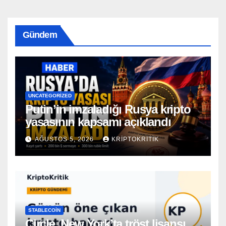
Gündem
UNCATEGORIZED
Putin’in imzaladığı Rusya kripto
yasasının kapsamı açıklandı
AĞUSTOS 5, 2026
KRIPTOKRITIK
STABLECOIN
Circle, New York’ta tröst lisansı