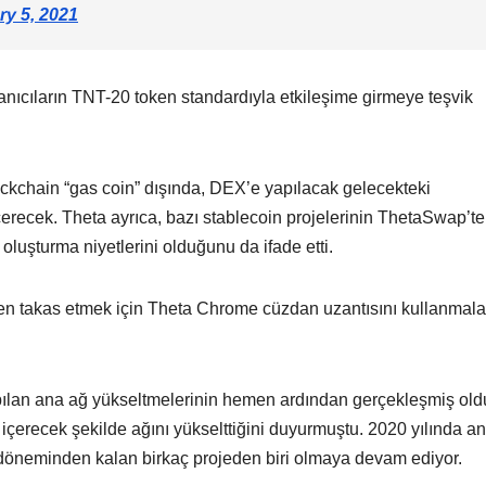
ry 5, 2021
nıcıların TNT-20 token standardıyla etkileşime girmeye teşvik
ckchain “gas coin” dışında, DEX’e yapılacak gelecekteki
çerecek. Theta ayrıca, bazı stablecoin projelerinin ThetaSwap’te
oluşturma niyetlerini olduğunu da ifade etti.
en takas etmek için Theta Chrome cüzdan uzantısını kullanmala
pılan ana ağ yükseltmelerinin hemen ardından gerçekleşmiş old
i içerecek şekilde ağını yükselttiğini duyurmuştu. 2020 yılında a
 döneminden kalan birkaç projeden biri olmaya devam ediyor.