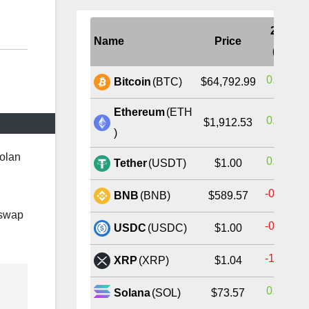
24H
Name
Price
(%)
0.38%
Bitcoin
(BTC)
$64,792.99
Ethereum
(ETH
0.59%
$1,912.53
)
 olan
0.02%
Tether
(USDT)
$1.00
-0.52%
BNB
(BNB)
$589.57
iswap
-0.01%
USDC
(USDC)
$1.00
-1.06%
XRP
(XRP)
$1.04
0.49%
Solana
(SOL)
$73.57