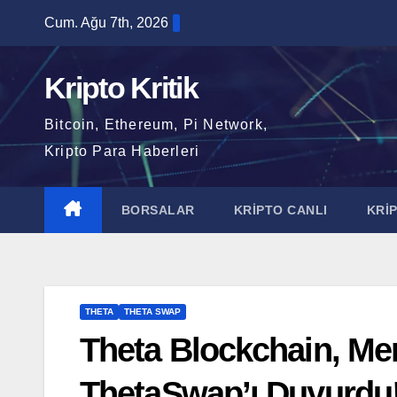
Skip
Cum. Ağu 7th, 2026
to
content
Kripto Kritik
Bitcoin, Ethereum, Pi Network,
Kripto Para Haberleri
BORSALAR
KRİPTO CANLI
KRİ
THETA
THETA SWAP
Theta Blockchain, Me
ThetaSwap’ı Duyurdu