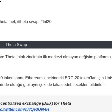
heta fuel
,
#theta swap
,
#tnt20
Theta Swap
e Theta, blok zincirinin ilk merkezi olmayan değişim platformu
0 token’larını, Ethereum zincirindeki ERC-20 token’ları için Un
nde olduğu gibi aynı şekilde takas edebilecekleri bildirildi.
ecentralized exchange (DEX) for Theta
ic.twitter.com/c7fQe3UN4H