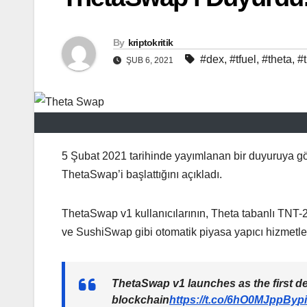
By
kriptokritik
#dex
,
#tfuel
,
#theta
,
#t
ŞUB 6, 2021
5 Şubat 2021 tarihinde yayımlanan bir duyuruya gör
ThetaSwap’i başlattığını açıkladı.
ThetaSwap v1 kullanıcılarının, Theta tabanlı TNT-2
ve SushiSwap gibi otomatik piyasa yapıcı hizmetleri
ThetaSwap v1 launches as the first d
blockchain
https://t.co/6hO0MJppBy
p