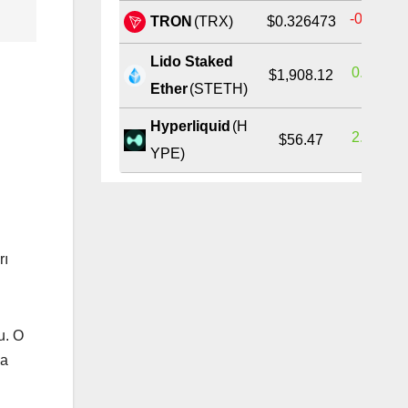
-0.22%
TRON
(TRX)
$0.326473
Lido Staked
0.60%
$1,908.12
Ether
(STETH)
Hyperliquid
(H
2.00%
$56.47
YPE)
rı
u. O
na