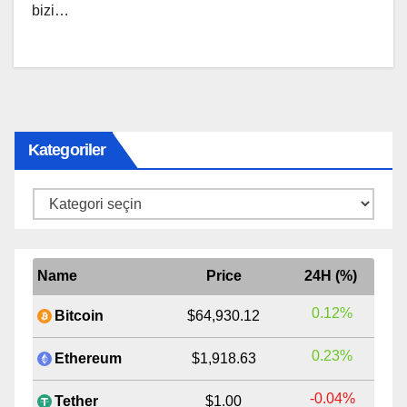
bizi…
Kategoriler
Kategoriler
Name
Price
24H (%)
0.12%
Bitcoin
$64,930.12
0.23%
Ethereum
$1,918.63
-0.04%
Tether
$1.00