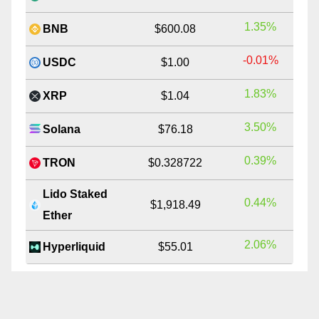
1.35%
BNB
$600.08
-0.01%
USDC
$1.00
1.83%
XRP
$1.04
3.50%
Solana
$76.18
0.39%
TRON
$0.328722
Lido Staked
0.44%
$1,918.49
Ether
2.06%
Hyperliquid
$55.01