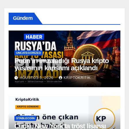
Gündem
UNCATEGORIZED
Putin’in imzaladığı Rusya kripto
yasasının kapsamı açıklandı
AĞUSTOS 5, 2026
KRIPTOKRITIK
STABLECOIN
Circle, New York’ta tröst lisansı