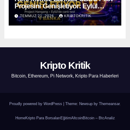
Projesini Genişletiyor: Eylül
Ayında Gerçek Transferler
TEMMUZ 21, 2026
KRIPTOKRITIK
Başlıyor
Kripto Kritik
Bitcoin, Ethereum, Pi Network, Kripto Para Haberleri
Proudly powered by WordPress
|
Theme: Newsup by
Themeansar
.
Home
Kripto Para Borsaları
Eğitim
Altcoin
Bitcoin – Btc
Analiz