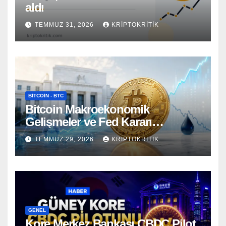
aldı
TEMMUZ 31, 2026
KRIPTOKRITIK
BITCOIN - BTC
Bitcoin Makroekonomik
Gelişmeler ve Fed Kararı
Öncesinde Dalgalı Seyrediyor
TEMMUZ 29, 2026
KRIPTOKRITIK
GENEL
Kore Merkez Bankası CBDC Pilot