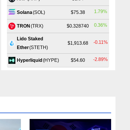
1.79%
Solana
(SOL)
$75.38
0.36%
TRON
(TRX)
$0.328740
Lido Staked
-0.11%
$1,913.68
Ether
(STETH)
-2.89%
Hyperliquid
(HYPE)
$54.60