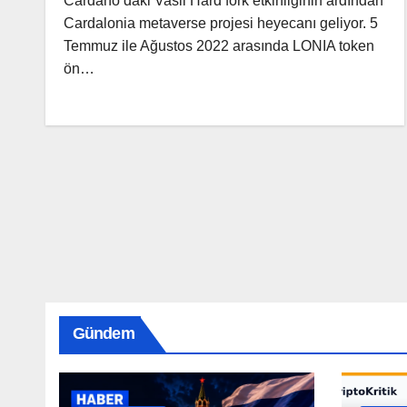
Cardano’daki Vasil Hard fork etkinliğinin ardından
Cardalonia metaverse projesi heyecanı geliyor. 5
Temmuz ile Ağustos 2022 arasında LONIA token
ön…
Gündem