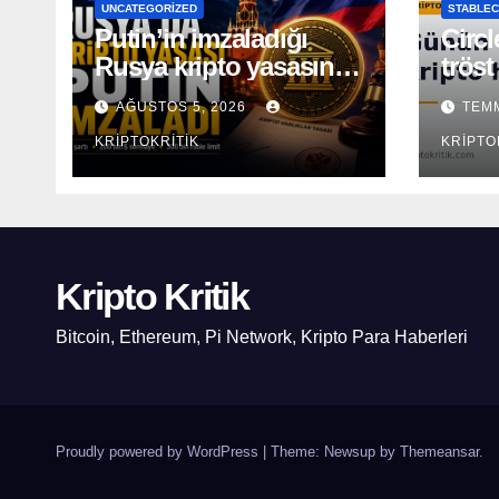
UNCATEGORIZED
STABLEC
Putin’in imzaladığı
Circl
Rusya kripto yasasının
tröst
kapsamı açıklandı
AĞUSTOS 5, 2026
TEMM
KRIPTOKRITIK
KRIPTO
Kripto Kritik
Bitcoin, Ethereum, Pi Network, Kripto Para Haberleri
Proudly powered by WordPress
|
Theme: Newsup by
Themeansar
.