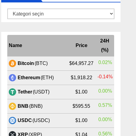
Kategoriler
24H
Name
Price
(%)
0.02%
Bitcoin
(BTC)
$64,957.27
-0.14%
Ethereum
(ETH)
$1,918.22
0.00%
Tether
(USDT)
$1.00
0.57%
BNB
(BNB)
$595.55
0.00%
USDC
(USDC)
$1.00
0.56%
XRP
(XRP)
$1.04