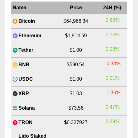
Name
Price
24H (%)
0.85%
Bitcoin
$64,966.34
0.70%
Ethereum
$1,914.59
0.03%
Tether
$1.00
-0.34%
BNB
$590.54
0.01%
USDC
$1.00
-1.36%
XRP
$1.03
0.47%
Solana
$73.56
0.29%
TRON
$0.327927
Lido Staked