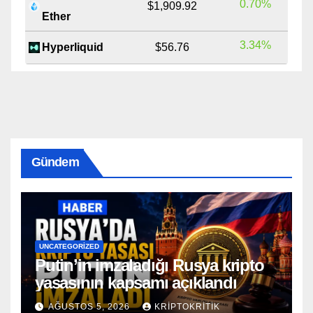
0.70%
$1,909.92
Ether
3.34%
Hyperliquid
$56.76
Gündem
UNCATEGORIZED
Putin’in imzaladığı Rusya kripto
yasasının kapsamı açıklandı
AĞUSTOS 5, 2026
KRIPTOKRITIK