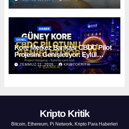
GENEL
Kore Merkez Bankası CBDC Pilot
Projesini Genişletiyor: Eylül
Ayında Gerçek Transferler
TEMMUZ 21, 2026
KRIPTOKRITIK
Başlıyor
Kripto Kritik
Bitcoin, Ethereum, Pi Network, Kripto Para Haberleri