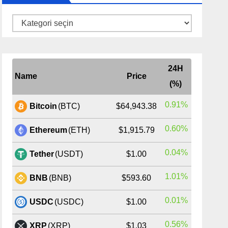
Kategoriler
24H
Name
Price
(%)
0.91%
Bitcoin
(BTC)
$64,943.38
0.60%
Ethereum
(ETH)
$1,915.79
0.04%
Tether
(USDT)
$1.00
1.01%
BNB
(BNB)
$593.60
0.01%
USDC
(USDC)
$1.00
0.56%
XRP
(XRP)
$1.03