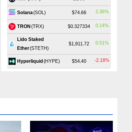
2.36%
Solana
(SOL)
$74.66
0.14%
TRON
(TRX)
$0.327334
Lido Staked
0.51%
$1,911.72
Ether
(STETH)
-2.18%
Hyperliquid
(HYPE)
$54.40