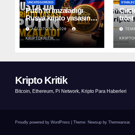
UNCATEGORIZED
STABLEC
Putin’in imzaladığı
Circl
Rusya kripto yasasının
tröst
kapsamı açıklandı
AĞUSTOS 5, 2026
TEMM
KRIPTOKRITIK
KRIPTO
Kripto Kritik
Bitcoin, Ethereum, Pi Network, Kripto Para Haberleri
Proudly powered by WordPress
|
Theme: Newsup by
Themeansar
.