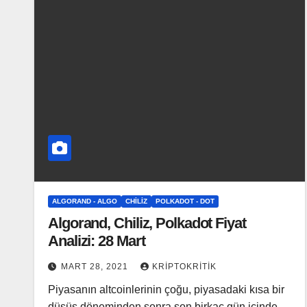
ALGORAND - ALGO
CHILIZ
POLKADOT - DOT
Algorand, Chiliz, Polkadot Fiyat
Analizi: 28 Mart
MART 28, 2021
KRIPTOKRITIK
Piyasanın altcoinlerinin çoğu, piyasadaki kısa bir
düşüş döneminden sonra son birkaç gün içinde