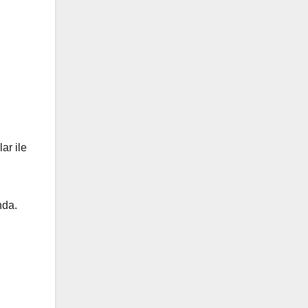
ar ile
nda.