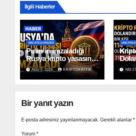
İlgili Haberler
UNCATEGORIZED
UNCATEG
Putin’in imzaladığı
Kript
Rusya kripto yasasının
Dolan
kapsamı açıklandı
114 
AĞU 5, 2026
KRIPTOKRITIK
NIS 2
Oluş
Topl
Bir yanıt yazın
E-posta adresiniz yayınlanmayacak.
Gerekli alanlar
*
Yorum
*