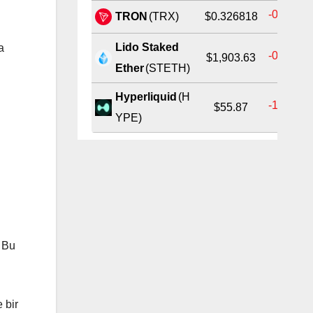
-0.25%
TRON
(TRX)
$0.326818
Lido Staked
a
-0.02%
$1,903.63
Ether
(STETH)
Hyperliquid
(H
-1.72%
$55.87
YPE)
. Bu
 bir