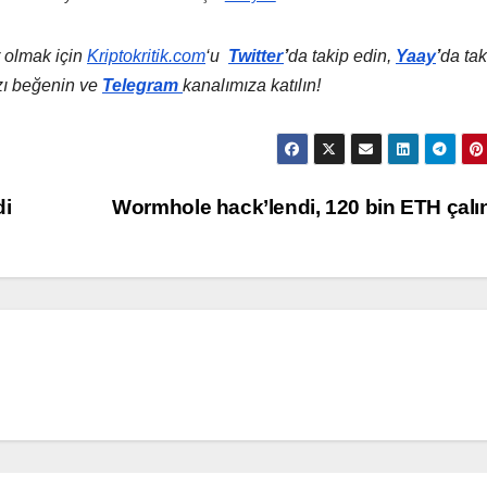
 olmak için
Kriptokritik.com
‘u
Twitter
’
da
takip edin,
Yaay
’
da tak
zı beğenin ve
Telegram
kanalımıza katılın!
di
Wormhole hack’lendi, 120 bin ETH çalı