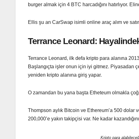
burger almak için 4 BTC harcadığını hatırlıyor. Eli
Ellis şu an CarSwap isimli online araç alım ve satı
Terrance Leonard: Hayalinde
Terrance Leonard, ilk defa kripto para alanına 2013
Başlangıçta işler onun için iyi gitmez. Piyasadan çek
yeniden kripto alanına giriş yapar.
O zamandan bu yana başta Etheteum olmakla çoğunlu
Thompson aylık Bitcoin ve Ethereum’a 500 dolar ve
200,000’e yakın takipçisi var. Ne kadar kazandığını 
Kripto para alabileceğ