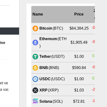
24H
Name
Price
(%)
-0.45%
Bitcoin
(BTC)
$64,384.25
Ethereum
(ETH
-0.14%
$1,905.49
 ise
)
0.01%
Tether
(USDT)
$1.00
-0.73%
BNB
(BNB)
$590.84
0.00%
USDC
(USDC)
$1.00
et ve
a var.
-2.98%
XRP
(XRP)
$1.03
-1.77%
Solana
(SOL)
$72.81