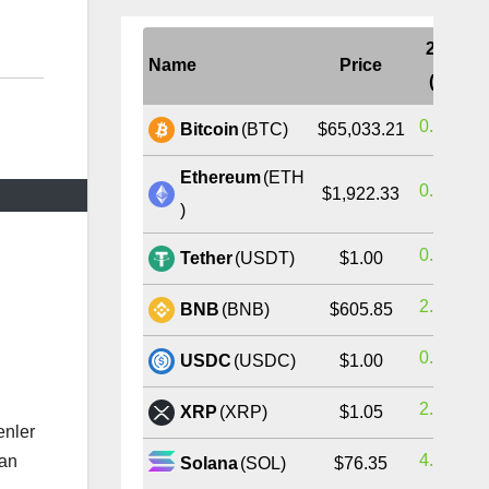
24H
Name
Price
(%)
0.51%
Bitcoin
(BTC)
$65,033.21
Ethereum
(ETH
0.76%
$1,922.33
)
0.00%
Tether
(USDT)
$1.00
2.37%
BNB
(BNB)
$605.85
l
0.00%
USDC
(USDC)
$1.00
2.96%
XRP
(XRP)
$1.05
enler
4.04%
lan
Solana
(SOL)
$76.35