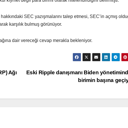
 kıymet değil para birimi olarak nitelendirdiğini belirmişti.
m hakkındaki SEC yazışmalarını talep etmesi, SEC’in açmış old
arak karşılık bulmuş görünüyor.
ağına dair vereceği cevap merakla bekleniyor.
RP) Ağı
Eski Ripple danışmanı Biden yönetimin
birimin başına geçi