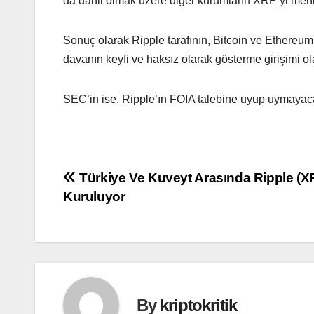
da dahil olmak üzere diğer kurumların XRP’yi menkul
Sonuç olarak Ripple tarafının, Bitcoin ve Ethereu
davanın keyfi ve haksız olarak gösterme girişimi ol
SEC’in ise, Ripple’ın FOIA talebine uyup uymayac
Yazı
Türkiye Ve Kuveyt Arasında Ripple (X
Kuruluyor
gezinmesi
By
kriptokritik