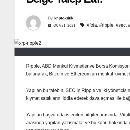
By
kriptokritik
#foia
,
#ripple
,
#sec
,
OCA 31, 2021
Ripple, ABD Menkul Kıymetler ve Borsa Komisyonu
bulunarak, Bitcoin ve Ethereum‘un menkul kıymet olm
Yapılan bu talebin, SEC’in Ripple ve iki yöneticisi
kıymet sattıklarını iddia ederek dava açması ile bağ
Yapılan başvuruda istenilen bilgiler arasında; Vit
arasında yapılan yazışmalar ve bu konu hakkında 