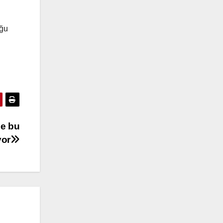
uğu
de bu
yor