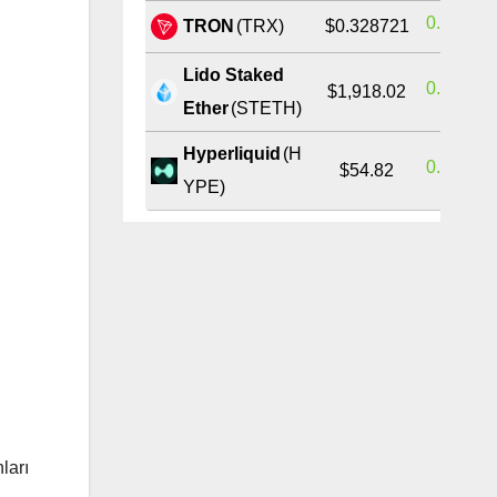
0.38%
TRON
(TRX)
$0.328721
Lido Staked
0.68%
$1,918.02
Ether
(STETH)
Hyperliquid
(H
0.39%
$54.82
YPE)
ları