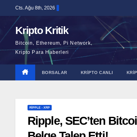
Skip
Cts. Ağu 8th, 2026
to
content
Kripto Kritik
Bitcoin, Ethereum, Pi Network,
Kripto Para Haberleri
BORSALAR
KRİPTO CANLI
KRİ
RIPPLE - XRP
Ripple, SEC’ten Bitc
Belge Talep Etti!