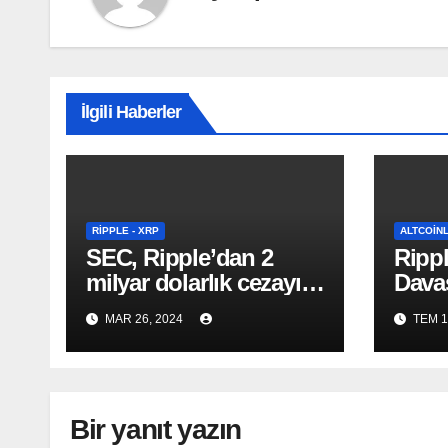
İlgili Haberler
RIPPLE - XRP
ALTCOIN
SEC, Ripple’dan 2
Ripp
milyar dolarlık cezayı
Davas
talep ediyor!
Açıkl
MAR 26, 2024
TEM 1
Bir yanıt yazın