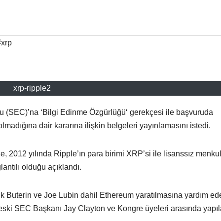
#xrp
xrp-ripple2
 (SEC)’na ‘Bilgi Edinme Özgürlüğü‘ gerekçesi ile başvuruda
adığına dair kararına ilişkin belgeleri yayınlamasını istedi.
ne, 2012 yılında Ripple’ın para birimi XRP’si ile lisanssız menku
lantılı olduğu açıklandı.
alik Buterin ve Joe Lubin dahil Ethereum yaratılmasına yardım ed
eski SEC Başkanı Jay Clayton ve Kongre üyeleri arasında yapı