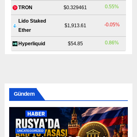
0.55%
TRON
$0.329461
Lido Staked
-0.05%
$1,913.61
Ether
0.86%
Hyperliquid
$54.85
Gündem
UNCATEGORIZED