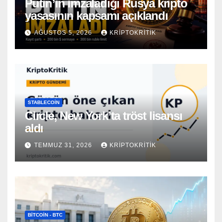
Putin’in imzaladığı Rusya kripto
yasasının kapsamı açıklandı
AĞUSTOS 5, 2026
KRIPTOKRITIK
STABLECOIN
Circle, New York’ta tröst lisansı
aldı
TEMMUZ 31, 2026
KRIPTOKRITIK
BITCOIN - BTC