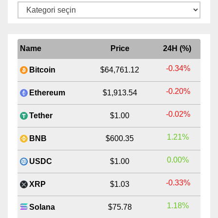
Kategoriler
Name
Price
24H (%)
-0.34%
Bitcoin
$64,761.12
-0.20%
Ethereum
$1,913.54
-0.02%
Tether
$1.00
1.21%
BNB
$600.35
0.00%
USDC
$1.00
-0.33%
XRP
$1.03
1.18%
Solana
$75.78