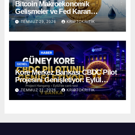
Bitcoin Makroekonomik
Gelişmeler ve Fed Kararı
Öncesinde Dalgalı Seyrediyor
TEMMUZ 29, 2026
KRIPTOKRITIK
GENEL
Kore Merkez Bankası CBDC Pilot
Projesini Genişletiyor: Eylül
Ayında Gerçek Transferler
TEMMUZ 21, 2026
KRIPTOKRITIK
Başlıyor