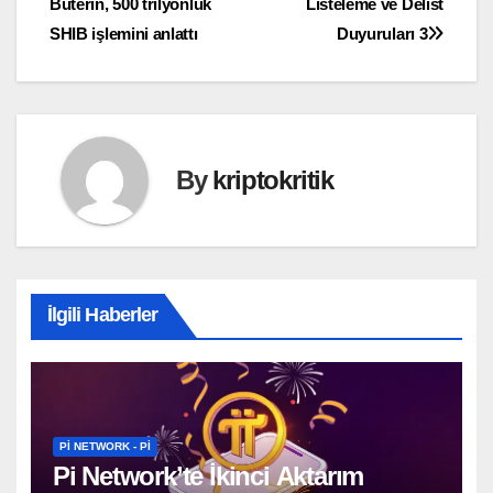
Buterin, 500 trilyonluk
Listeleme ve Delist
gezinmesi
SHIB işlemini anlattı
Duyuruları 3
By
kriptokritik
İlgili Haberler
PI NETWORK - PI
Pi Network’te İkinci Aktarım