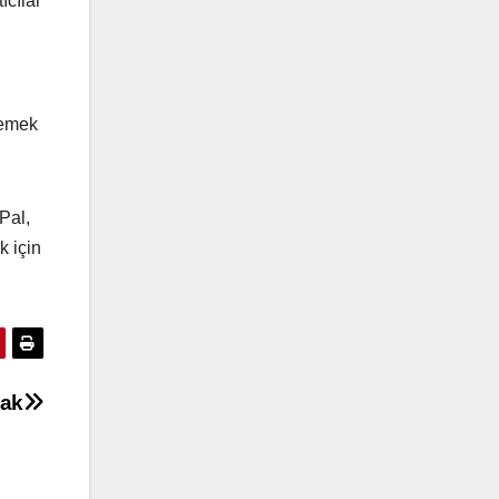
ıcılar
demek
Pal,
k için
cak