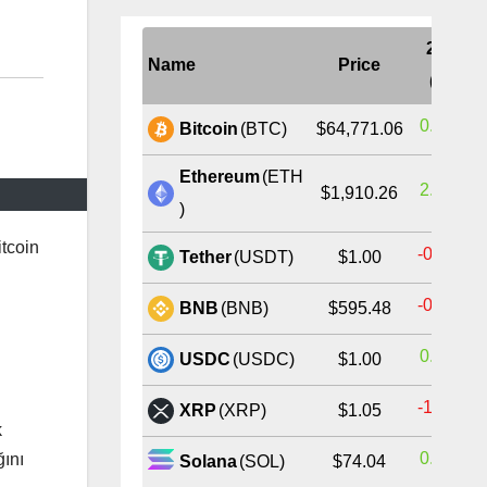
24H
Name
Price
(%)
0.99%
Bitcoin
(BTC)
$64,771.06
Ethereum
(ETH
2.37%
$1,910.26
)
itcoin
-0.02%
Tether
(USDT)
$1.00
-0.81%
BNB
(BNB)
$595.48
0.01%
USDC
(USDC)
$1.00
-1.52%
XRP
(XRP)
$1.05
k
0.26%
ğını
Solana
(SOL)
$74.04