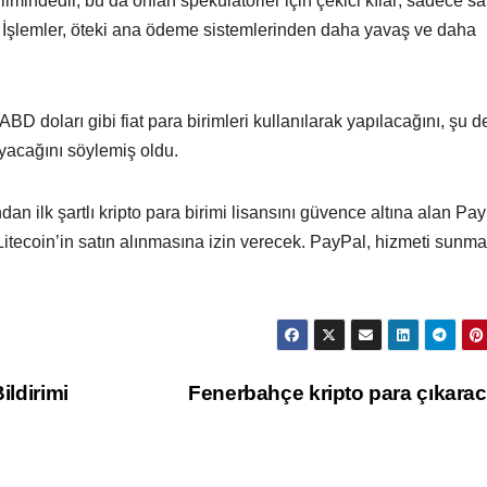
mindedir, bu da onları spekülatörler için çekici kılar; sadece sat
ir. İşlemler, öteki ana ödeme sistemlerinden daha yavaş ve daha
ABD doları gibi fiat para birimleri kullanılarak yapılacağını, şu 
ayacağını söylemiş oldu.
 ilk şartlı kripto para birimi lisansını güvence altına alan Pay
itecoin’in satın alınmasına izin verecek. PayPal, hizmeti sunma
ildirimi
Fenerbahçe kripto para çıkara