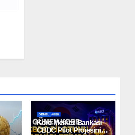
GENEL
Kore Merkez Bankası
CBDC Pilot Projesini