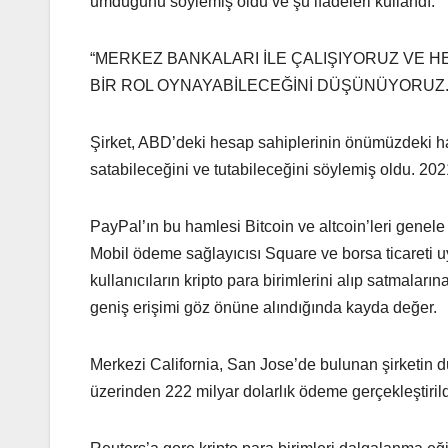
umduğunu söylemiş oldu ve şu ifadeleri kullandı:
“MERKEZ BANKALARI İLE ÇALIŞIYORUZ VE HER
BİR ROL OYNAYABİLECEĞİNİ DÜŞÜNÜYORUZ.
Şirket, ABD’deki hesap sahiplerinin önümüzdeki haf
satabileceğini ve tutabileceğini söylemiş oldu. 202
PayPal’ın bu hamlesi Bitcoin ve altcoin’leri genele 
Mobil ödeme sağlayıcısı Square ve borsa ticareti u
kullanıcıların kripto para birimlerini alıp satmalar
geniş erişimi göz önüne alındığında kayda değer.
Merkezi California, San Jose’de bulunan şirketin d
üzerinden 222 milyar dolarlık ödeme gerçekleştirild