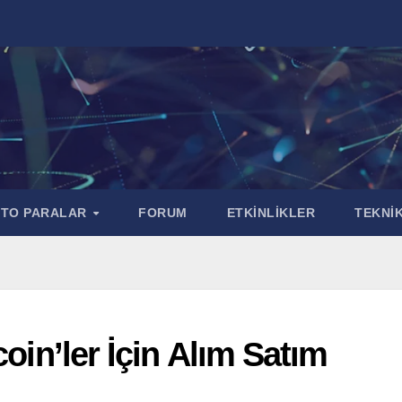
PTO PARALAR
FORUM
ETKİNLİKLER
TEKNİK
coin’ler İçin Alım Satım