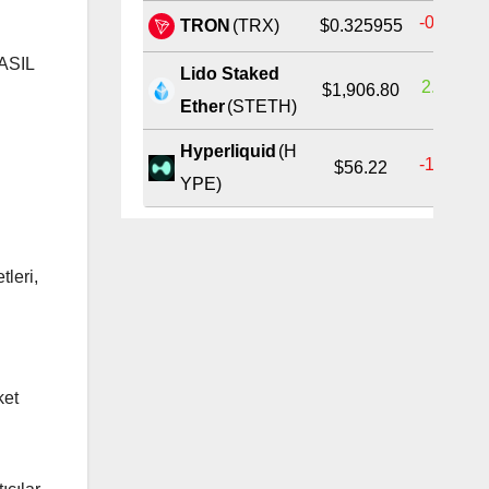
-0.29%
TRON
(TRX)
$0.325955
ASIL
Lido Staked
2.25%
$1,906.80
Ether
(STETH)
Hyperliquid
(H
-1.38%
$56.22
YPE)
leri,
ket