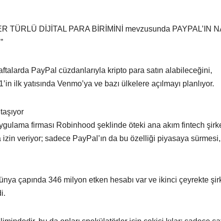
 TÜRLÜ DİJİTAL PARA BİRİMİNİ mevzusunda PAYPAL’IN N
”
talarda PayPal cüzdanlarıyla kripto para satın alabileceğini,
1’in ilk yatısında Venmo’ya ve bazı ülkelere açılmayı planlıyor.
taşıyor
ygulama firması Robinhood şeklinde öteki ana akım fintech şirket
ına izin veriyor; sadece PayPal’ın da bu özelliği piyasaya sürmesi,
ünya çapında 346 milyon etken hesabı var ve ikinci çeyrekte şir
i.