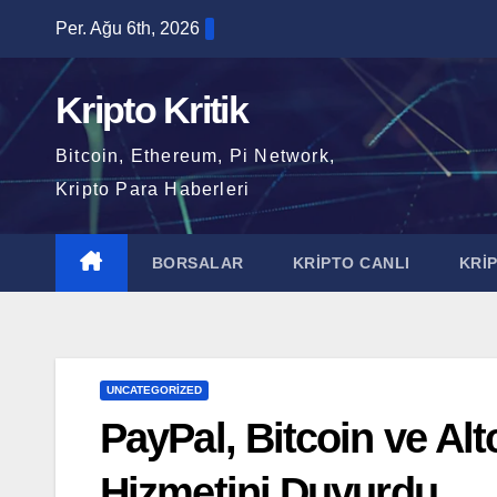
Skip
Per. Ağu 6th, 2026
to
content
Kripto Kritik
Bitcoin, Ethereum, Pi Network,
Kripto Para Haberleri
BORSALAR
KRİPTO CANLI
KRİ
UNCATEGORIZED
PayPal, Bitcoin ve Alt
Hizmetini Duyurdu