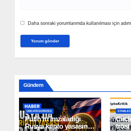
Daha sonraki yorumlarımda kullanılması için adım,
Gündem
UNCATEGORIZED
STABLEC
Putin’in imzaladığı
Circl
Rusya kripto yasasının
tröst