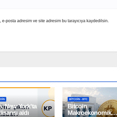
 e-posta adresim ve site adresim bu tarayıcıya kaydedilsin.
OIN
BITCOIN - BTC
e, New York’ta
Bitcoin
 lisansı aldı
Makroekonomik