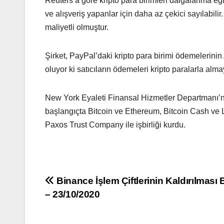
Reuters’a gore kripto para birimleri dalgalanma eğili
ve alışveriş yapanlar için daha az çekici sayılabil
maliyetli olmuştur.
Şirket, PayPal’daki kripto para birimi ödemelerinin 
oluyor ki satıcıların ödemeleri kripto paralarla alm
New York Eyaleti Finansal Hizmetler Departmanı’ndan
başlangıçta Bitcoin ve Ethereum, Bitcoin Cash ve L
Paxos Trust Company ile işbirliği kurdu.
Yazı
Binance İşlem Çiftlerinin Kaldırılması B
– 23/10/2020
gezinmesi