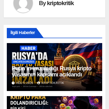
By
kriptokritik
İlgili Haberler
UNCATEGORIZED
Putin’in imzaladığı Rusya kripto
yasasının kapsamı açıklandı
AĞU 5, 2026
KRIPTOKRITIK