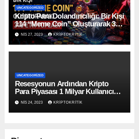
UNCATEGORIZED
Kripto Para Dolandırıcılığı: Bir Kişi
114 “Meme Coin” Oluşturarak 318
ETH Topladı
NIS 27, 2023
KRIPTOKRITIK
UNCATEGORIZED
Resesyonun Ardından Kripto
Para Piyasası 1 Milyar Kullanıcıya
Ulaşacak
NIS 24, 2023
KRIPTOKRITIK