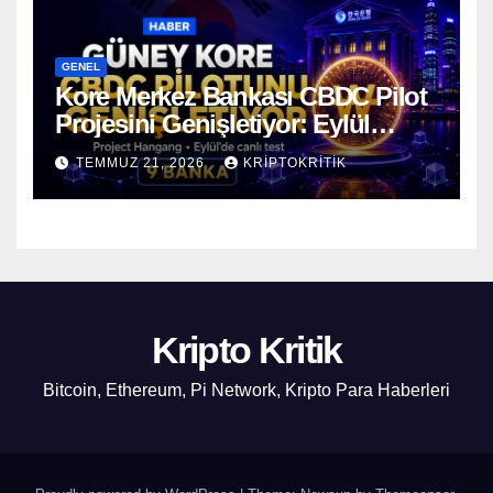
GENEL
Kore Merkez Bankası CBDC Pilot
Projesini Genişletiyor: Eylül
Ayında Gerçek Transferler
TEMMUZ 21, 2026
KRIPTOKRITIK
Başlıyor
Kripto Kritik
Bitcoin, Ethereum, Pi Network, Kripto Para Haberleri