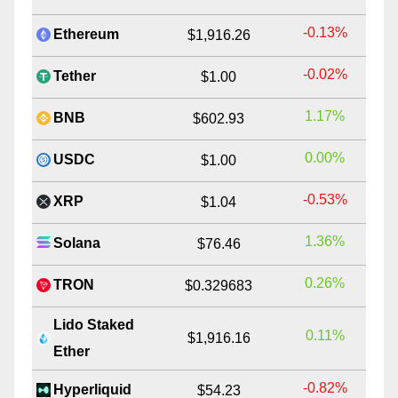
-0.13%
Ethereum
$1,916.26
-0.02%
Tether
$1.00
1.17%
BNB
$602.93
0.00%
USDC
$1.00
-0.53%
XRP
$1.04
1.36%
Solana
$76.46
0.26%
TRON
$0.329683
Lido Staked
0.11%
$1,916.16
Ether
-0.82%
Hyperliquid
$54.23