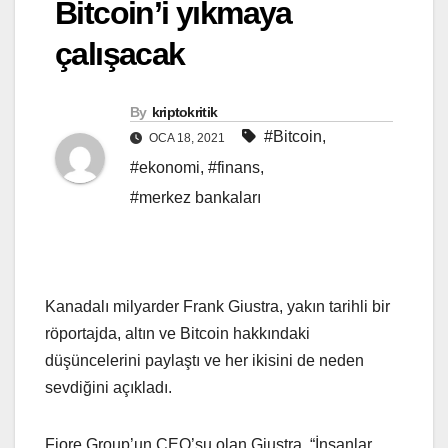
Bitcoin’i yıkmaya
çalışacak
By
kriptokritik
#Bitcoin
,
OCA 18, 2021
#ekonomi
,
#finans
,
#merkez bankaları
Kanadalı milyarder Frank Giustra, yakın tarihli bir
röportajda, altın ve Bitcoin hakkındaki
düşüncelerini paylaştı ve her ikisini de neden
sevdiğini açıkladı.
Fiore Group’un CEO’su olan Giustra, “İnsanlar