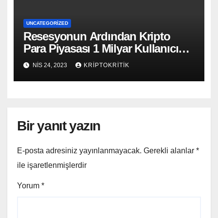
UNCATEGORIZED
Resesyonun Ardından Kripto
Para Piyasası 1 Milyar Kullanıcıya
Ulaşacak
NIS 24, 2023
KRIPTOKRITIK
Bir yanıt yazın
E-posta adresiniz yayınlanmayacak.
Gerekli alanlar
*
ile işaretlenmişlerdir
Yorum
*