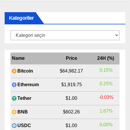
Kategoriler
Kategoriler
Name
Price
24H (%)
0.15%
Bitcoin
$64,982.17
0.25%
Ethereum
$1,919.75
-0.03%
Tether
$1.00
1.67%
BNB
$602.26
0.00%
USDC
$1.00