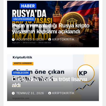
UNCATEGORIZED
Putin’in imzaladığı Rusya kripto
yasasının kapsamı açıklandı
AĞUSTOS 5, 2026
KRIPTOKRITIK
STABLECOIN
Circle, New York’ta tröst lisansı
aldı
TEMMUZ 31, 2026
KRIPTOKRITIK