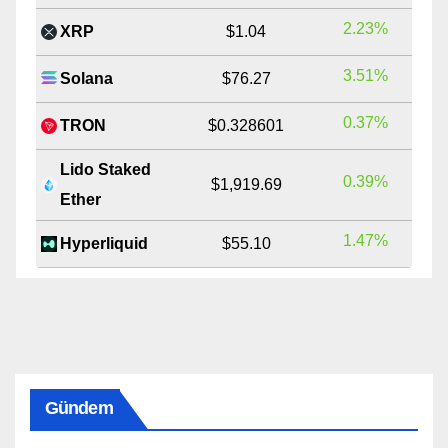
2.23%
XRP
$1.04
3.51%
Solana
$76.27
0.37%
TRON
$0.328601
Lido Staked
0.39%
$1,919.69
Ether
1.47%
Hyperliquid
$55.10
Gündem