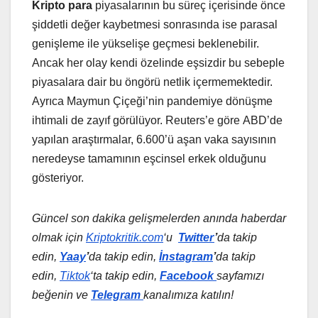
Kripto para
piyasalarının bu süreç içerisinde önce
şiddetli değer kaybetmesi sonrasında ise parasal
genişleme ile yükselişe geçmesi beklenebilir.
Ancak her olay kendi özelinde eşsizdir bu sebeple
piyasalara dair bu öngörü netlik içermemektedir.
Ayrıca Maymun Çiçeği’nin pandemiye dönüşme
ihtimali de zayıf görülüyor. Reuters’e göre ABD’de
yapılan araştırmalar, 6.600’ü aşan vaka sayısının
neredeyse tamamının eşcinsel erkek olduğunu
gösteriyor.
Güncel son dakika gelişmelerden anında haberdar
olmak için
Kriptokritik.com
‘u
Twitter
’
da
takip
edin,
Yaay
’
da takip edin,
İnstagram
’
da takip
edin,
Tiktok
‘ta takip edin,
Facebook
sayfamızı
beğenin ve
Telegram
kanalımıza katılın!