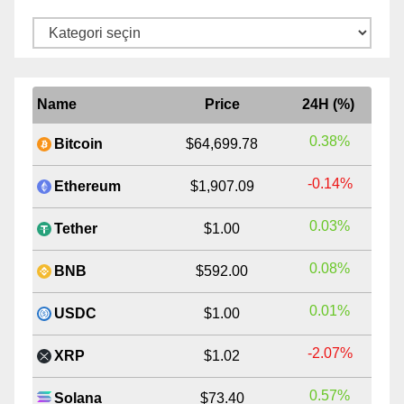
Kategoriler
Name
Price
24H (%)
0.38%
Bitcoin
$64,699.78
-0.14%
Ethereum
$1,907.09
0.03%
Tether
$1.00
0.08%
BNB
$592.00
0.01%
USDC
$1.00
-2.07%
XRP
$1.02
0.57%
Solana
$73.40