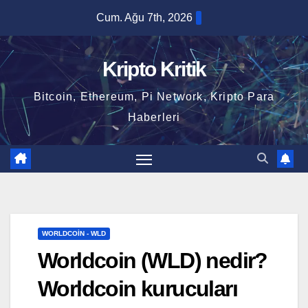
Skip
Cum. Ağu 7th, 2026
to
content
Kripto Kritik
Bitcoin, Ethereum, Pi Network, Kripto Para
Haberleri
WORLDCOIN - WLD
Worldcoin (WLD) nedir?
Worldcoin kurucuları