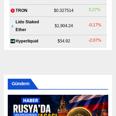
0.27%
TRON
$0.327514
Lido Staked
-0.17%
$1,904.24
Ether
-2.07%
Hyperliquid
$54.92
Gündem
UNCATEGORIZED