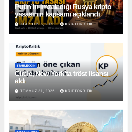
Putin’in imzaladığı Rusya kripto
yasasının kapsamı açıklandı
AĞUSTOS 5, 2026
KRIPTOKRITIK
STABLECOIN
Circle, New York’ta tröst lisansı
aldı
TEMMUZ 31, 2026
KRIPTOKRITIK