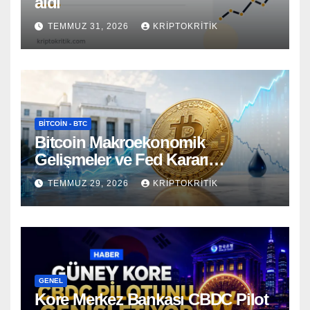
aldı
TEMMUZ 31, 2026
KRIPTOKRITIK
BITCOIN - BTC
Bitcoin Makroekonomik
Gelişmeler ve Fed Kararı
Öncesinde Dalgalı Seyrediyor
TEMMUZ 29, 2026
KRIPTOKRITIK
GENEL
Kore Merkez Bankası CBDC Pilot