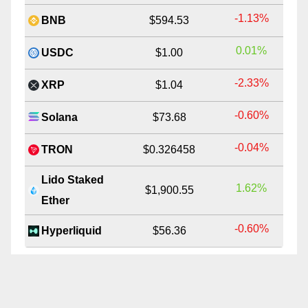
-1.13%
BNB
$594.53
0.01%
USDC
$1.00
-2.33%
XRP
$1.04
-0.60%
Solana
$73.68
-0.04%
TRON
$0.326458
Lido Staked
1.62%
$1,900.55
Ether
-0.60%
Hyperliquid
$56.36