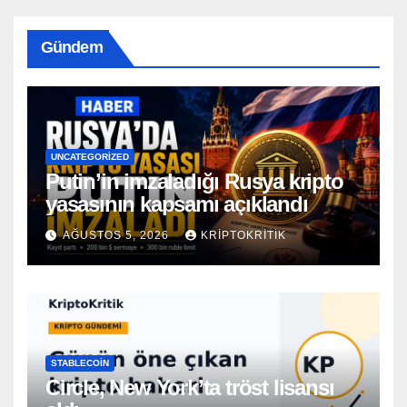
Gündem
UNCATEGORIZED
Putin’in imzaladığı Rusya kripto
yasasının kapsamı açıklandı
AĞUSTOS 5, 2026
KRIPTOKRITIK
STABLECOIN
Circle, New York’ta tröst lisansı