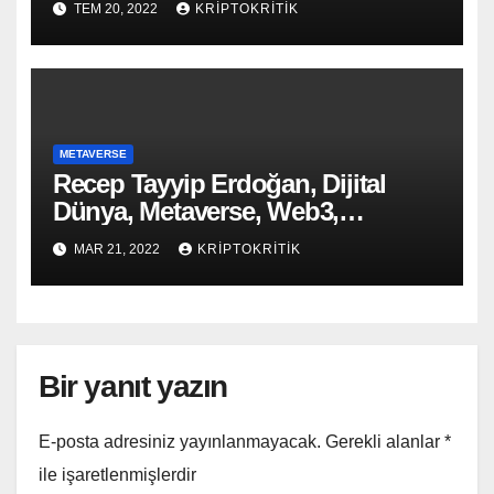
TEM 20, 2022
KRIPTOKRITIK
METAVERSE
Recep Tayyip Erdoğan, Dijital
Dünya, Metaverse, Web3,
Hakkında Konuştu
MAR 21, 2022
KRIPTOKRITIK
Bir yanıt yazın
E-posta adresiniz yayınlanmayacak.
Gerekli alanlar
*
ile işaretlenmişlerdir