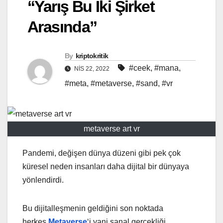
“Yarış Bu İki Şirket
Arasında”
By
kriptokritik
#ceek
,
#mana
,
NIS 22, 2022
#meta
,
#metaverse
,
#sand
,
#vr
metaverse art vr
Pandemi, değişen dünya düzeni gibi pek çok
küresel neden insanları daha dijital bir dünyaya
yönlendirdi.
Bu dijitalleşmenin geldiğini son noktada
herkes
Metaverse
‘i yani sanal gerçekliği