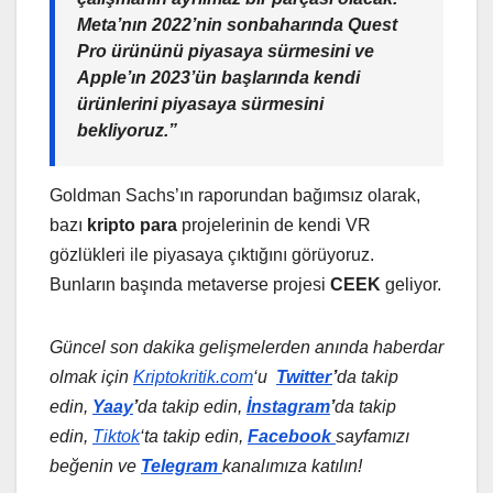
Meta’nın 2022’nin sonbaharında Quest
Pro ürününü piyasaya sürmesini ve
Apple’ın 2023’ün başlarında kendi
ürünlerini piyasaya sürmesini
bekliyoruz.”
Goldman Sachs’ın raporundan bağımsız olarak,
bazı
kripto para
projelerinin de kendi VR
gözlükleri ile piyasaya çıktığını görüyoruz.
Bunların başında metaverse projesi
CEEK
geliyor.
Güncel son dakika gelişmelerden anında haberdar
olmak için
Kriptokritik.com
‘u
Twitter
’
da
takip
edin,
Yaay
’
da takip edin,
İnstagram
’
da takip
edin,
Tiktok
‘ta takip edin,
Facebook
sayfamızı
beğenin ve
Telegram
kanalımıza katılın!