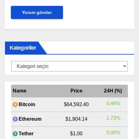
Kategoriler
Kategoriler
Name
Price
24H (%)
0.44%
Bitcoin
$64,592.40
1.73%
Ethereum
$1,904.14
0.00%
Tether
$1.00