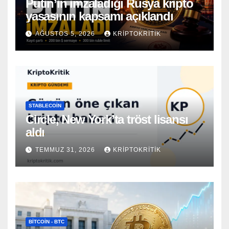
Putin’in imzaladığı Rusya kripto
yasasının kapsamı açıklandı
AĞUSTOS 5, 2026
KRIPTOKRITIK
STABLECOIN
Circle, New York’ta tröst lisansı
aldı
TEMMUZ 31, 2026
KRIPTOKRITIK
BITCOIN - BTC