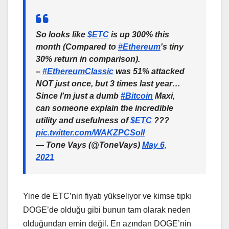
So looks like
$ETC
is up 300% this
month (Compared to
#Ethereum
's tiny
30% return in comparison).
–
#EthereumClassic
was 51% attacked
NOT just once, but 3 times last year…
Since I'm just a dumb
#Bitcoin
Maxi,
can someone explain the incredible
utility and usefulness of
$ETC
???
pic.twitter.com/WAKZPCSolI
— Tone Vays (@ToneVays)
May 6,
2021
Yine de ETC’nin fiyatı yükseliyor ve kimse tıpkı
DOGE’de olduğu gibi bunun tam olarak neden
olduğundan emin değil. En azından DOGE’nin