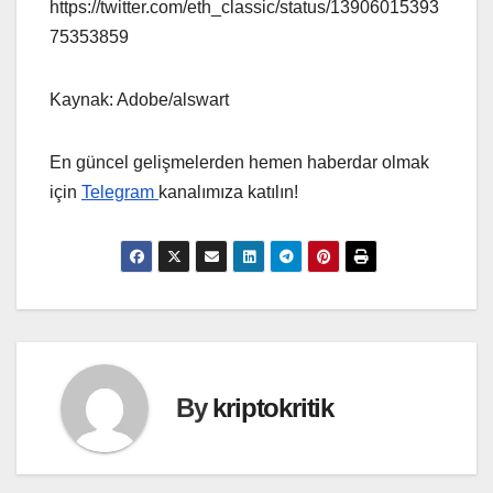
https://twitter.com/eth_classic/status/13906015393
75353859
Kaynak: Adobe/alswart
En güncel gelişmelerden hemen haberdar olmak
için
Telegram
kanalımıza katılın!
By
kriptokritik