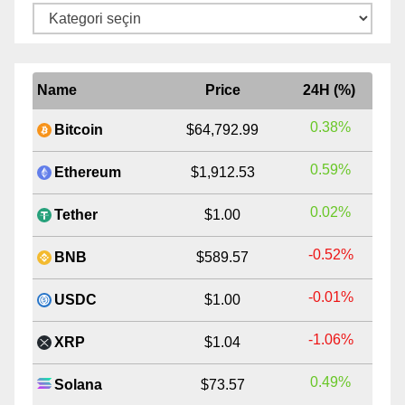
Kategoriler
Name
Price
24H (%)
0.38%
Bitcoin
$64,792.99
0.59%
Ethereum
$1,912.53
0.02%
Tether
$1.00
-0.52%
BNB
$589.57
-0.01%
USDC
$1.00
-1.06%
XRP
$1.04
0.49%
Solana
$73.57