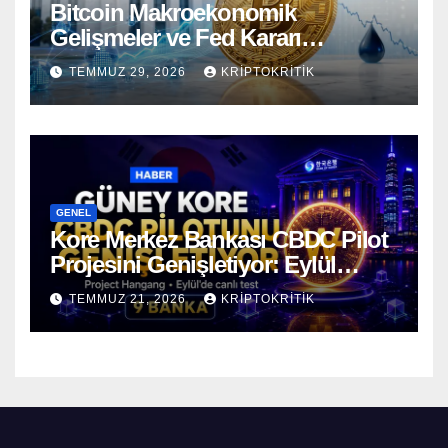
Bitcoin Makroekonomik
Gelişmeler ve Fed Kararı
Öncesinde Dalgalı Seyrediyor
TEMMUZ 29, 2026
KRIPTOKRITIK
GENEL
Kore Merkez Bankası CBDC Pilot
Projesini Genişletiyor: Eylül
Ayında Gerçek Transferler
TEMMUZ 21, 2026
KRIPTOKRITIK
Başlıyor