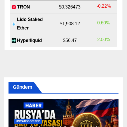
-0.22%
TRON
$0.326473
Lido Staked
0.60%
$1,908.12
Ether
2.00%
Hyperliquid
$56.47
Gündem
UNCATEGORIZED