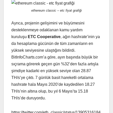
ethereum classic – etc fiyat grafiği
Ayrıca, projenin gelişimini ve büyümesini
desteklenmeye odaklanan kamu yardım
kuruluşu
ETC Cooperative
, ağın hashrate’inin ya
da hesaplama gücünün de tüm zamanların en
yüksek seviyesine ulaştığını bildirdi.
BitInfoCharts.com’a göre, ayın başında büyük bir
sıçrama görerek geçen gün %32’den fazla artışla
şimdiye kadarki en yüksek seviye olan 28.87
TH/s’ye çıktı. 7 günlük basit hareketli ortalama
hashrate hala Mayıs 2020’de kaydedilen 18.27
TH/s’nin altına olup, bu yıl 6 Mayıs’ta 15.18
TH/s’de duruyordu.
https://twitter.com/eth_classic/status/13905316184