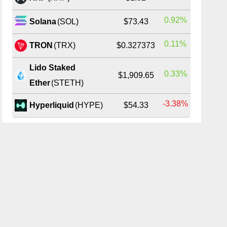
0.92%
Solana
(SOL)
$73.43
0.11%
TRON
(TRX)
$0.327373
Lido Staked
0.33%
$1,909.65
Ether
(STETH)
-3.38%
Hyperliquid
(HYPE)
$54.33