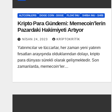
ALTCOINLERS
DOGE COIN - DOGE
FLOKI İNU
SHIBA INU - SHIB
Kripto Para Gündemi: Memecoin’lerin
Pazardaki Hakimiyeti Artıyor
NISAN 24, 2023
KRIPTOKRITIK
Yatırımcılar ve tüccarlar, her zaman yeni yatırım
fırsatları arayışında olduklarından dolayı, kripto
para dünyası sürekli olarak gelişmektedir. Son
zamanlarda, memecoin‘ler…