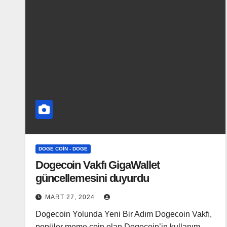
DOGE COIN - DOGE
Dogecoin Vakfı GigaWallet
güncellemesini duyurdu
MART 27, 2024
Dogecoin Yolunda Yeni Bir Adım Dogecoin Vakfı,
popüler meme coin olan Dogecoin’in kullanım