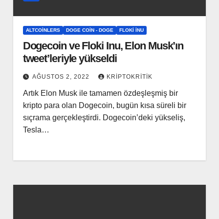
ALTCOINLERS
DOGE COIN - DOGE
FLOKI İNU
Dogecoin ve Floki Inu, Elon Musk’ın
tweet’leriyle yükseldi
AĞUSTOS 2, 2022
KRIPTOKRITIK
Artık Elon Musk ile tamamen özdeşleşmiş bir
kripto para olan Dogecoin, bugün kısa süreli bir
sıçrama gerçekleştirdi. Dogecoin’deki yükseliş,
Tesla…