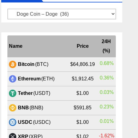
Kategoriler
24H
Name
Price
(%)
0.68%
Bitcoin
(BTC)
$64,806.19
0.36%
Ethereum
(ETH)
$1,912.45
0.03%
Tether
(USDT)
$1.00
0.23%
BNB
(BNB)
$591.85
0.01%
USDC
(USDC)
$1.00
-1.62%
XRP
(XRP)
$1.02