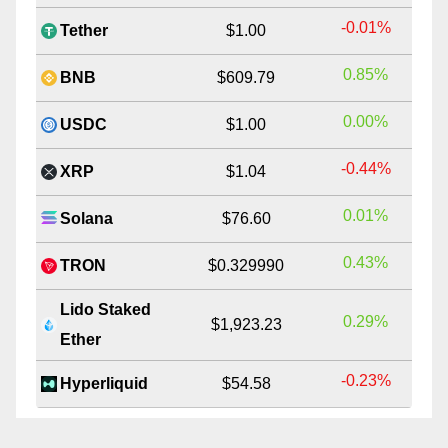
-0.01%
Tether
$1.00
0.85%
BNB
$609.79
0.00%
USDC
$1.00
-0.44%
XRP
$1.04
0.01%
Solana
$76.60
0.43%
TRON
$0.329990
Lido Staked
0.29%
$1,923.23
Ether
-0.23%
Hyperliquid
$54.58