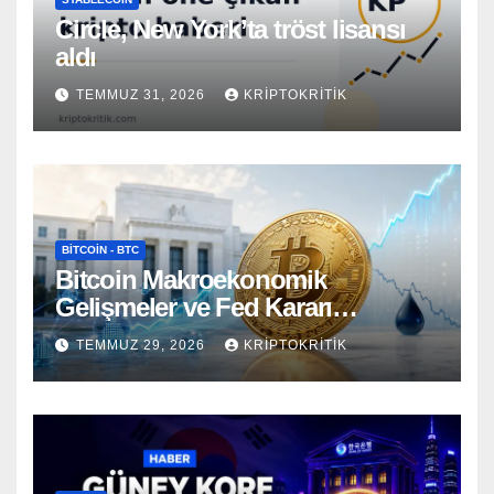
Circle, New York’ta tröst lisansı
aldı
TEMMUZ 31, 2026
KRIPTOKRITIK
BITCOIN - BTC
Bitcoin Makroekonomik
Gelişmeler ve Fed Kararı
Öncesinde Dalgalı Seyrediyor
TEMMUZ 29, 2026
KRIPTOKRITIK