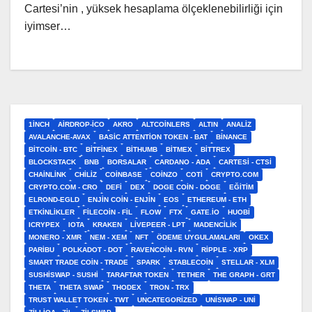
Cartesi’nin , yüksek hesaplama ölçeklenebilirliği için
iyimser…
1INCH
AIRDROP-ICO
AKRO
ALTCOINLERS
ALTIN
ANALIZ
AVALANCHE-AVAX
BASIC ATTENTION TOKEN - BAT
BINANCE
BITCOIN - BTC
BITFINEX
BITHUMB
BITMEX
BITTREX
BLOCKSTACK
BNB
BORSALAR
CARDANO - ADA
CARTESI - CTSI
CHAINLINK
CHILIZ
COINBASE
COINZO
COTI
CRYPTO.COM
CRYPTO.COM - CRO
DEFI
DEX
DOGE COIN - DOGE
EĞITIM
ELROND-EGLD
ENJIN COIN - ENJIN
EOS
ETHEREUM - ETH
ETKINLIKLER
FILECOIN - FIL
FLOW
FTX
GATE.IO
HUOBI
ICRYPEX
IOTA
KRAKEN
LIVEPEER - LPT
MADENCILIK
MONERO - XMR
NEM - XEM
NFT
ÖDEME UYGULAMALARI
OKEX
PARIBU
POLKADOT - DOT
RAVENCOIN - RVN
RIPPLE - XRP
SMART TRADE COIN - TRADE
SPARK
STABLECOIN
STELLAR - XLM
SUSHISWAP - SUSHI
TARAFTAR TOKEN
TETHER
THE GRAPH - GRT
THETA
THETA SWAP
THODEX
TRON - TRX
TRUST WALLET TOKEN - TWT
UNCATEGORIZED
UNISWAP - UNI