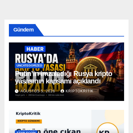
Gündem
UNCATEGORIZED
Putin’in imzaladığı Rusya kripto
yasasının kapsamı açıklandı
AĞUSTOS 5, 2026
KRIPTOKRITIK
STABLECOIN