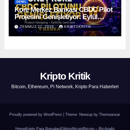
GENEL
Kore Merkez Bankası CBDC Pilot
Projesini Genişletiyor: Eylül
Ayında Gerçek Transferler
TEMMUZ 21, 2026
KRIPTOKRITIK
Başlıyor
Kripto Kritik
Bitcoin, Ethereum, Pi Network, Kripto Para Haberleri
Proudly powered by WordPress
|
Theme: Newsup by
Themeansar
.
Home
Kripto Para Borsaları
Eğitim
Altcoin
Bitcoin – Btc
Analiz