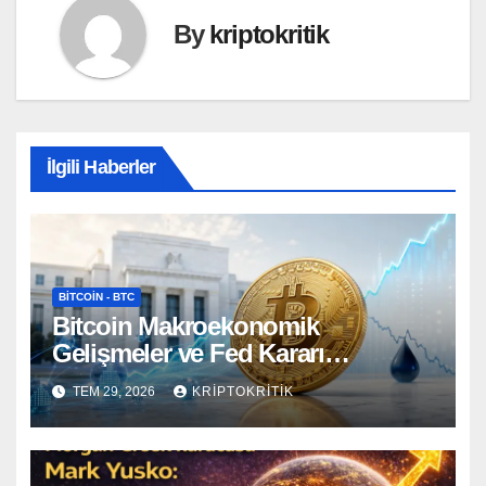
By
kriptokritik
İlgili Haberler
BITCOIN - BTC
Bitcoin Makroekonomik
Gelişmeler ve Fed Kararı
Öncesinde Dalgalı Seyrediyor
TEM 29, 2026
KRIPTOKRITIK