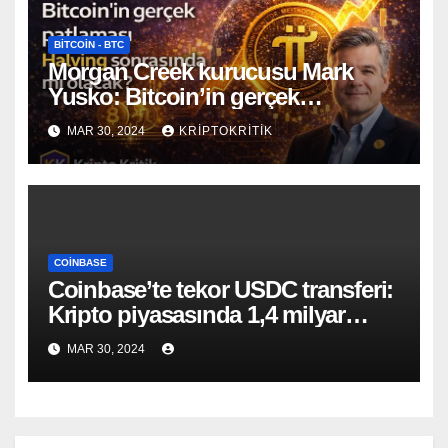
BITCOIN - BTC
Morgan Creek kurucusu Mark
Yusko: Bitcoin’in gerçek
patlaması Halving sonrasında mı
MAR 30, 2024
KRIPTOKRITIK
olacak?
COINBASE
Coinbase’te tekor USDC transferi:
Kripto piyasasında 1,4 milyar
dolarlık hareketlilik!
MAR 30, 2024