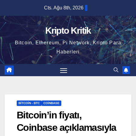
Skip
Cts. Ağu 8th, 2026
to
content
Kripto Kritik
Bitcoin, Ethereum, Pi Network, Kripto Para
Haberleri
BITCOIN - BTC
COINBASE
Bitcoin’in fiyatı,
Coinbase açıklamasıyla