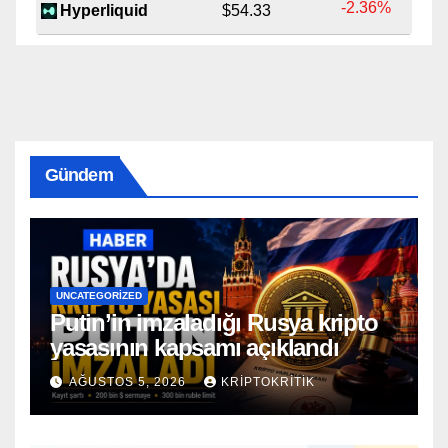
-2.36%
Hyperliquid
$54.33
Gündem
UNCATEGORIZED
Putin’in imzaladığı Rusya kripto
yasasının kapsamı açıklandı
AĞUSTOS 5, 2026
KRIPTOKRITIK