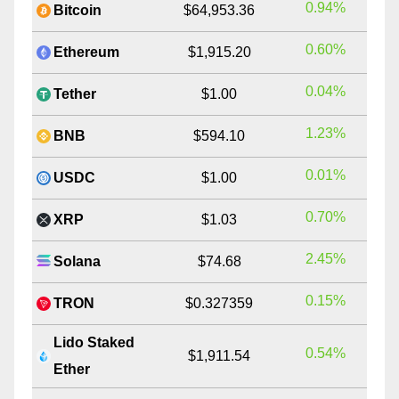
0.94%
Bitcoin
$64,953.36
0.60%
Ethereum
$1,915.20
0.04%
Tether
$1.00
1.23%
BNB
$594.10
0.01%
USDC
$1.00
0.70%
XRP
$1.03
2.45%
Solana
$74.68
0.15%
TRON
$0.327359
Lido Staked
0.54%
$1,911.54
Ether