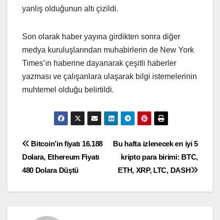
yanlış olduğunun altı çizildi.
Son olarak haber yayına girdikten sonra diğer
medya kuruluşlarından muhabirlerin de New York
Times’ın haberine dayanarak çeşitli haberler
yazması ve çalışanlara ulaşarak bilgi istemelerinin
muhtemel olduğu belirtildi.
Yazı
Bitcoin’in fiyatı 16.188
Bu hafta izlenecek en iyi 5
Dolara, Ethereum Fiyatı
kripto para birimi: BTC,
gezinmesi
480 Dolara Düştü
ETH, XRP, LTC, DASH