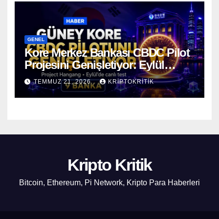
GENEL
Kore Merkez Bankası CBDC Pilot
Projesini Genişletiyor: Eylül
Ayında Gerçek Transferler
TEMMUZ 21, 2026
KRIPTOKRITIK
Başlıyor
Kripto Kritik
Bitcoin, Ethereum, Pi Network, Kripto Para Haberleri