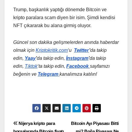
Trump, başkanlık yaptığı dönemde Bitcoin ve
kripto paralara scam diyen bir isim. Şimdi kendisi
NFT çıkararak bu alana girmiş oluyor.
Güncel son dakika gelişmelerden anında haberdar
olmak için
Kriptokritik.com
‘u
Twitter
’
da
takip
edin,
Yaay
’
da takip edin,
İnstagram
’
da takip
edin,
Tiktok
‘ta takip edin,
Facebook
sayfamızı
beğenin ve
Telegram
kanalımıza katılın!
Yazı
Nijerya kripto para
Bitcoin Ayı Piyasası Bitti
borsalarında Bitcoin fiyatı
mi? Boğa Piyasası Ne