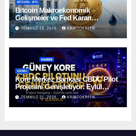
BITCOIN - BTC
Bitcoin Makroekonomik
Gelişmeler ve Fed Kararı
Öncesinde Dalgalı Seyrediyor
TEMMUZ 29, 2026
KRIPTOKRITIK
GENEL
Kore Merkez Bankası CBDC Pilot
Projesini Genişletiyor: Eylül
Ayında Gerçek Transferler
TEMMUZ 21, 2026
KRIPTOKRITIK
Başlıyor