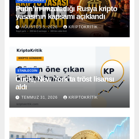
UNCATEGORIZED
Putin’in imzaladığı Rusya kripto
yasasının kapsamı açıklandı
AĞUSTOS 5, 2026
KRIPTOKRITIK
STABLECOIN
Circle, New York’ta tröst lisansı
aldı
TEMMUZ 31, 2026
KRIPTOKRITIK