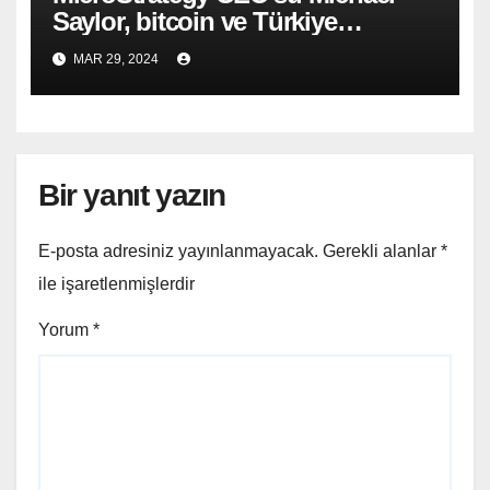
Saylor, bitcoin ve Türkiye
hakkında açıklama yaptı!
MAR 29, 2024
Bir yanıt yazın
E-posta adresiniz yayınlanmayacak.
Gerekli alanlar
*
ile işaretlenmişlerdir
Yorum
*