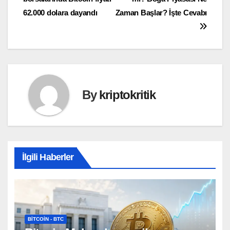
gezinmesi
62.000 dolara dayandı
Zaman Başlar? İşte Cevabı
By
kriptokritik
İlgili Haberler
BITCOIN - BTC