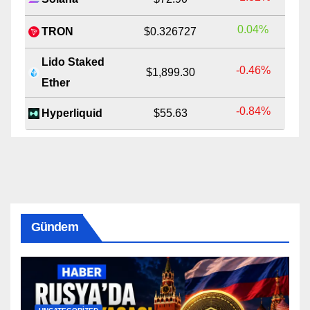
0.04%
TRON
$0.326727
Lido Staked
-0.46%
$1,899.30
Ether
-0.84%
Hyperliquid
$55.63
Gündem