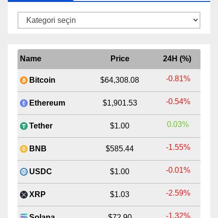
Kategoriler
Name
Price
24H (%)
-0.81%
Bitcoin
$64,308.08
-0.54%
Ethereum
$1,901.53
0.03%
Tether
$1.00
-1.55%
BNB
$585.44
-0.01%
USDC
$1.00
-2.59%
XRP
$1.03
-1.32%
Solana
$72.90