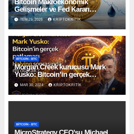
Bitcoin Makroekonomik
Gelişmeler ve Fed Kararı
Öncesinde Dalgalı Seyrediyor
TEM 29, 2026
KRIPTOKRITIK
BITCOIN - BTC
Morgan Creek kurucusu Mark
Yusko: Bitcoin’in gerçek
patlaması Halving sonrasında mı
MAR 30, 2024
KRIPTOKRITIK
olacak?
BITCOIN - BTC
MicroStrategy CEO’su Michael