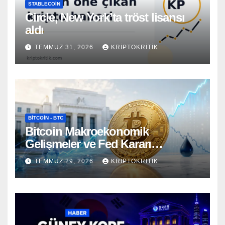
STABLECOIN
Circle, New York’ta tröst lisansı
aldı
TEMMUZ 31, 2026
KRIPTOKRITIK
BITCOIN - BTC
Bitcoin Makroekonomik
Gelişmeler ve Fed Kararı
Öncesinde Dalgalı Seyrediyor
TEMMUZ 29, 2026
KRIPTOKRITIK