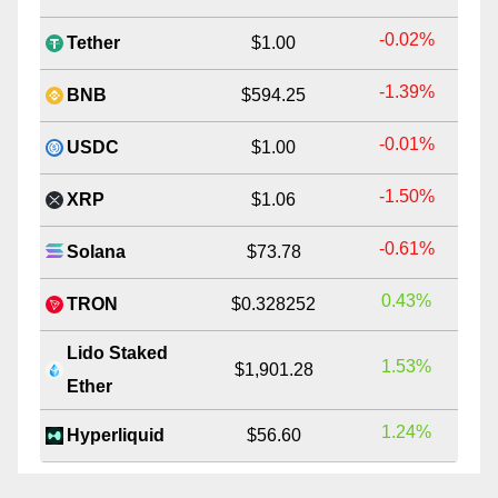
-0.02%
Tether
$1.00
-1.39%
BNB
$594.25
-0.01%
USDC
$1.00
-1.50%
XRP
$1.06
-0.61%
Solana
$73.78
0.43%
TRON
$0.328252
Lido Staked
1.53%
$1,901.28
Ether
1.24%
Hyperliquid
$56.60