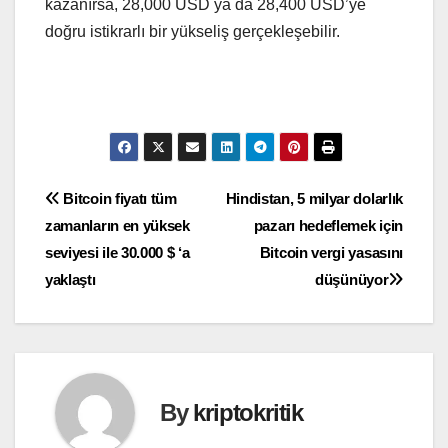
kazanırsa, 28,000 USD ya da 28,400 USD’ye
doğru istikrarlı bir yükseliş gerçekleşebilir.
Yazı
Bitcoin fiyatı tüm
Hindistan, 5 milyar dolarlık
zamanların en yüksek
pazarı hedeflemek için
gezinmesi
seviyesi ile 30.000 $ ‘a
Bitcoin vergi yasasını
yaklaştı
düşünüyor
By
kriptokritik