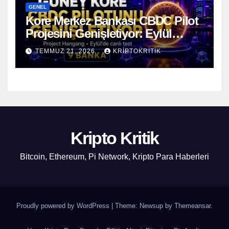
GENEL
Kore Merkez Bankası CBDC Pilot
Projesini Genişletiyor: Eylül
Ayında Gerçek Transferler
TEMMUZ 21, 2026
KRIPTOKRITIK
Başlıyor
Kripto Kritik
Bitcoin, Ethereum, Pi Network, Kripto Para Haberleri
Proudly powered by WordPress
|
Theme: Newsup by
Themeansar
.