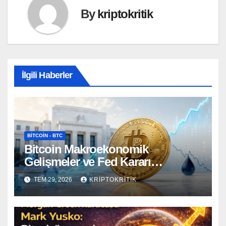
By
kriptokritik
İlgili Haberler
BITCOIN - BTC
Bitcoin Makroekonomik
Gelişmeler ve Fed Kararı
Öncesinde Dalgalı Seyrediyor
TEM 29, 2026
KRIPTOKRITIK