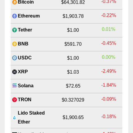
-0.37%
Bitcoin
$64,301.82
-0.22%
Ethereum
$1,903.78
0.01%
Tether
$1.00
-0.45%
BNB
$591.70
0.00%
USDC
$1.00
-2.49%
XRP
$1.03
-1.84%
Solana
$72.65
-0.09%
TRON
$0.327029
Lido Staked
-0.18%
$1,900.65
Ether