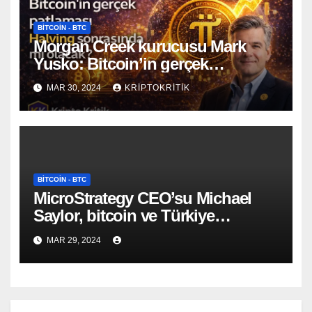
BITCOIN - BTC
Morgan Creek kurucusu Mark
Yusko: Bitcoin’in gerçek
patlaması Halving sonrasında mı
MAR 30, 2024
KRIPTOKRITIK
olacak?
BITCOIN - BTC
MicroStrategy CEO’su Michael
Saylor, bitcoin ve Türkiye
hakkında açıklama yaptı!
MAR 29, 2024