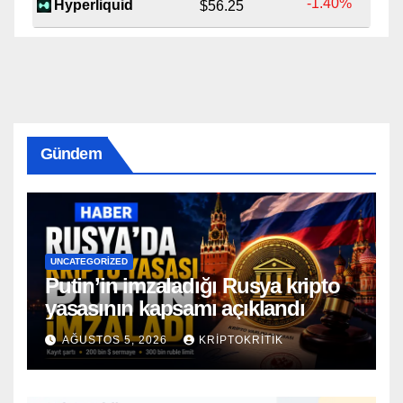
-1.40%
Hyperliquid
$56.25
Gündem
UNCATEGORIZED
Putin’in imzaladığı Rusya kripto
yasasının kapsamı açıklandı
AĞUSTOS 5, 2026
KRIPTOKRITIK