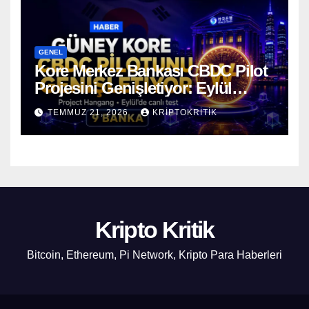
GENEL
Kore Merkez Bankası CBDC Pilot
Projesini Genişletiyor: Eylül
Ayında Gerçek Transferler
TEMMUZ 21, 2026
KRIPTOKRITIK
Başlıyor
Kripto Kritik
Bitcoin, Ethereum, Pi Network, Kripto Para Haberleri