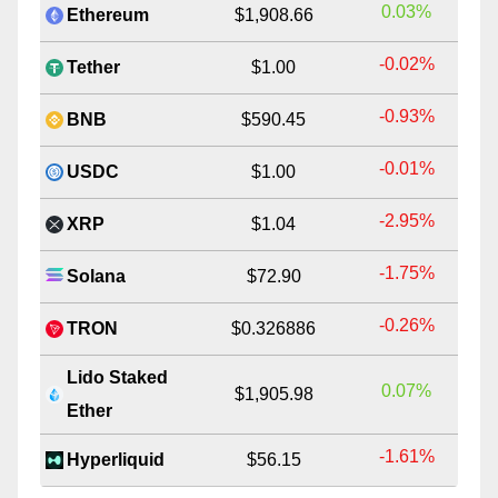
0.03%
Ethereum
$1,908.66
-0.02%
Tether
$1.00
-0.93%
BNB
$590.45
-0.01%
USDC
$1.00
-2.95%
XRP
$1.04
-1.75%
Solana
$72.90
-0.26%
TRON
$0.326886
Lido Staked
0.07%
$1,905.98
Ether
-1.61%
Hyperliquid
$56.15