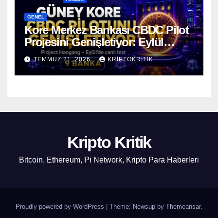
GENEL
Kore Merkez Bankası CBDC Pilot
Projesini Genişletiyor: Eylül
Ayında Gerçek Transferler
TEMMUZ 21, 2026
KRIPTOKRITIK
Başlıyor
Kripto Kritik
Bitcoin, Ethereum, Pi Network, Kripto Para Haberleri
Proudly powered by WordPress
|
Theme: Newsup by
Themeansar
.