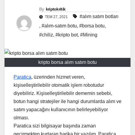
By
kriptokritik
#alım satım botları
TEM 27, 2021
,
#alım-satım botu
,
#borsa botu
,
#chiliz
,
#kripto bot
,
#Mining
kripto borsa alım satım botu
Paratica
, üzerinden hizmet veren,
kişiselleştirilebilir otomatik işlem robotudur
diyebiliriz. Kişiselleştirilebilir dememin sebebi,
botun hangi stratejiler ile hangi durumlarda alım ve
satım yapacağını kullanıcının belirleyebiliyor
olması.
Paratica sizi bilgisayar başında zaman
geçirmekten kurtaran harika bir yazılım. Paratica