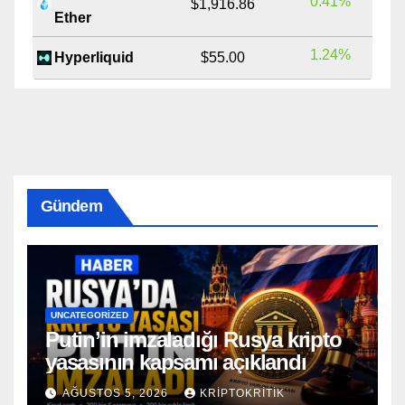
0.41%
$1,916.86
Ether
1.24%
Hyperliquid
$55.00
Gündem
UNCATEGORIZED
Putin’in imzaladığı Rusya kripto
yasasının kapsamı açıklandı
AĞUSTOS 5, 2026
KRIPTOKRITIK