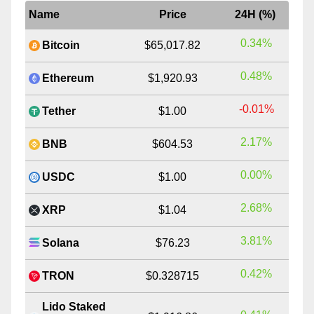
Name
Price
24H (%)
0.34%
Bitcoin
$65,017.82
0.48%
Ethereum
$1,920.93
-0.01%
Tether
$1.00
2.17%
BNB
$604.53
0.00%
USDC
$1.00
2.68%
XRP
$1.04
3.81%
Solana
$76.23
0.42%
TRON
$0.328715
Lido Staked