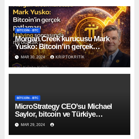
BITCOIN - BTC
Morgan Creek kurucusu Mark
Yusko: Bitcoin’in gerçek
patlaması Halving sonrasında mı
MAR 30, 2024
KRIPTOKRITIK
olacak?
BITCOIN - BTC
MicroStrategy CEO’su Michael
Saylor, bitcoin ve Türkiye
hakkında açıklama yaptı!
MAR 29, 2024