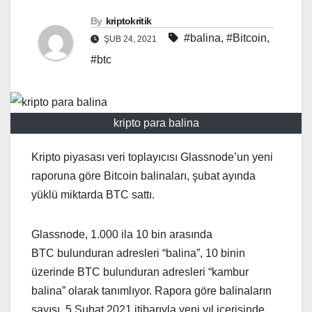
By
kriptokritik
#balina
,
#Bitcoin
,
ŞUB 24, 2021
#btc
kripto para balina
Kripto piyasası veri toplayıcısı Glassnode’un yeni
raporuna göre Bitcoin balinaları, şubat ayında
yüklü miktarda BTC sattı.
Glassnode, 1.000 ila 10 bin arasında
BTC bulunduran adresleri “balina”, 10 binin
üzerinde BTC bulunduran adresleri “kambur
balina” olarak tanımlıyor. Rapora göre balinaların
sayısı, 5 Şubat 2021 itibarıyla yeni yıl içerisinde