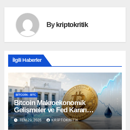
By
kriptokritik
İlgili Haberler
BITCOIN - BTC
Bitcoin Makroekonomik
Gelişmeler ve Fed Kararı
Öncesinde Dalgalı Seyrediyor
TEM 29, 2026
KRIPTOKRITIK