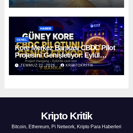
GENEL
Kore Merkez Bankası CBDC Pilot
Projesini Genişletiyor: Eylül
Ayında Gerçek Transferler
TEMMUZ 21, 2026
KRIPTOKRITIK
Başlıyor
Kripto Kritik
Bitcoin, Ethereum, Pi Network, Kripto Para Haberleri