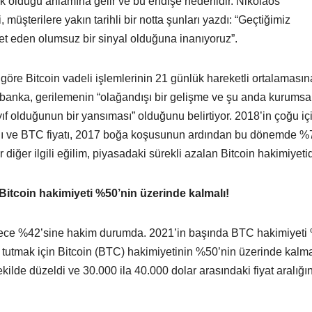
ek olduğu anlamına gelir ve bu endişe nedenidir. Nikolaos
 müşterilere yakın tarihli bir notta şunları yazdı: “Geçtiğimiz
et eden olumsuz bir sinyal olduğuna inanıyoruz”.
 göre Bitcoin vadeli işlemlerinin 21 günlük hareketli ortalamasın
banka, gerilemenin “olağandışı bir gelişme ve şu anda kurumsa
yıf olduğunun bir yansıması” olduğunu belirtiyor. 2018’in çoğu iç
kaldı ve BTC fiyatı, 2017 boğa koşusunun ardından bu dönemde %
diğer ilgili eğilim, piyasadaki sürekli azalan Bitcoin hakimiyetid
n Bitcoin hakimiyeti %50’nin üzerinde kalmalı!
adece %42’sine hakim durumda. 2021’in başında BTC hakimiyeti
ak tutmak için Bitcoin (BTC) hakimiyetinin %50’nin üzerinde kalm
ekilde düzeldi ve 30.000 ila 40.000 dolar arasındaki fiyat aralığı