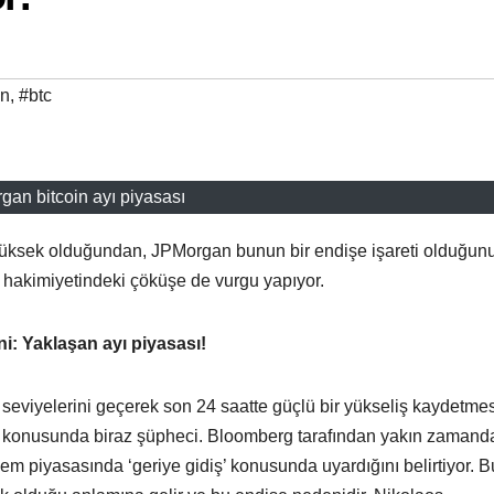
̇n
,
#btc
gan bitcoin ayı piyasası
 yüksek olduğundan, JPMorgan bunun bir endişe işareti olduğun
n hakimiyetindeki çöküşe de vurgu yapıyor.
ni: Yaklaşan ayı piyasası!
 seviyelerini geçerek son 24 saatte güçlü bir yükseliş kaydetme
k konusunda biraz şüpheci. Bloomberg tarafından yakın zamand
lem piyasasında ‘geriye gidiş’ konusunda uyardığını belirtiyor. B