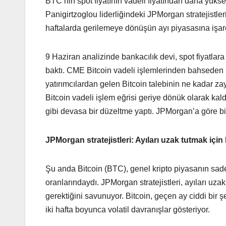
BTC’nin spot fiyatının vadeli fiyatından daha yüks
Panigirtzoglou liderliğindeki JPMorgan stratejistleri,
haftalarda gerilemeye dönüşün ayı piyasasına işar
9 Haziran analizinde bankacılık devi, spot fiyatlara
baktı. CME Bitcoin vadeli işlemlerinden bahseden 
yatırımcılardan gelen Bitcoin talebinin ne kadar za
Bitcoin vadeli işlem eğrisi geriye dönük olarak 
gibi devasa bir düzeltme yaptı. JPMorgan’a göre bir 
JPMorgan stratejistleri: Ayıları uzak tutmak içi
Şu anda Bitcoin (BTC), genel kripto piyasanın s
oranlarındaydı. JPMorgan stratejistleri, ayıları uz
gerektiğini savunuyor. Bitcoin, geçen ay ciddi bir ş
iki hafta boyunca volatil davranışlar gösteriyor.