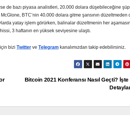
örse de bazı piyasa analistleri, 20.000 dolara düşebileceğine şü
ike McGlone, BTC’nin 40.000 dolara gitme şansının düzeltmeden
ylarda yatay işlem görürken, balinalar düzeltmenin her aşaması
 hissi, 3 haftanın en yüksek seviyesine ulaştı.
çin bizi
Twitter
ve
Telegram
kanalımızdan takip edebilirsiniz.
or
Bitcoin 2021 Konferansı Nasıl Geçti? İşt
Detayl