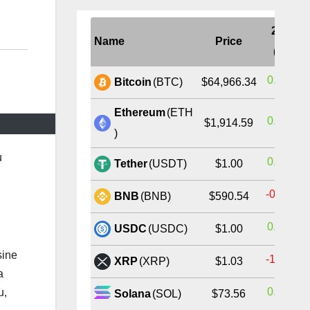
24H
Name
Price
(%)
0.85%
Bitcoin
(BTC)
$64,966.34
Ethereum
(ETH
0.70%
$1,914.59
)
u
0.03%
Tether
(USDT)
$1.00
-0.34%
BNB
(BNB)
$590.54
0.01%
USDC
(USDC)
$1.00
sine
-1.36%
XRP
(XRP)
$1.03
a
0.47%
u,
Solana
(SOL)
$73.56