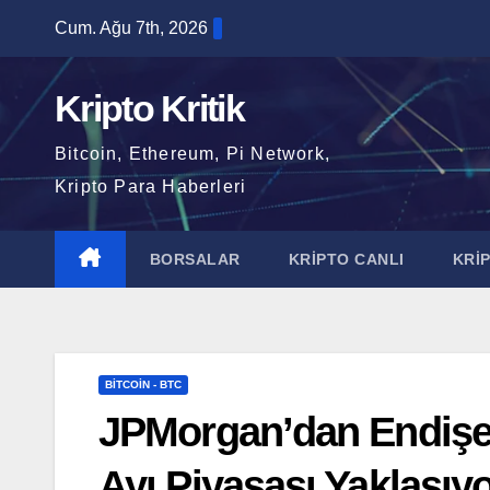
Skip
Cum. Ağu 7th, 2026
to
content
Kripto Kritik
Bitcoin, Ethereum, Pi Network,
Kripto Para Haberleri
BORSALAR
KRİPTO CANLI
KRİ
BITCOIN - BTC
JPMorgan’dan Endişe V
Ayı Piyasası Yaklaşıyo