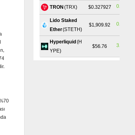
0.29%
TRON
(TRX)
$0.327927
Lido Staked
0.70%
$1,909.92
Ether
(STETH)
a
Hyperliquid
(H
l
3.34%
$56.76
in,
YPE)
74
ir.
 %70
ası
nda