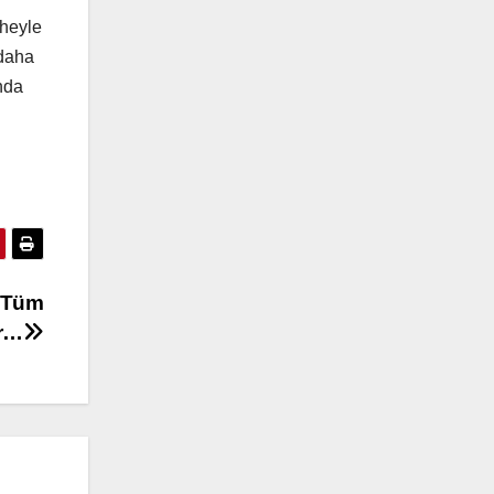
pheyle
 daha
nda
e Tüm
ar…